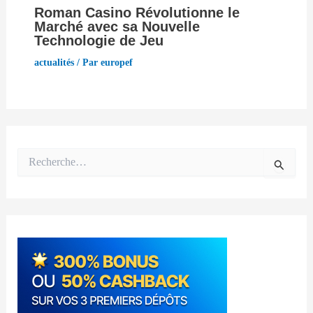
Roman Casino Révolutionne le
Marché avec sa Nouvelle
Technologie de Jeu
actualités
/ Par
europef
R
e
c
h
e
r
c
h
e
r
: