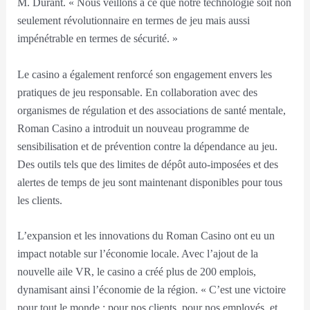
M. Durant. « Nous veillons à ce que notre technologie soit non
seulement révolutionnaire en termes de jeu mais aussi
impénétrable en termes de sécurité. »
Le casino a également renforcé son engagement envers les
pratiques de jeu responsable. En collaboration avec des
organismes de régulation et des associations de santé mentale,
Roman Casino a introduit un nouveau programme de
sensibilisation et de prévention contre la dépendance au jeu.
Des outils tels que des limites de dépôt auto-imposées et des
alertes de temps de jeu sont maintenant disponibles pour tous
les clients.
L’expansion et les innovations du Roman Casino ont eu un
impact notable sur l’économie locale. Avec l’ajout de la
nouvelle aile VR, le casino a créé plus de 200 emplois,
dynamisant ainsi l’économie de la région. « C’est une victoire
pour tout le monde : pour nos clients, pour nos employés, et