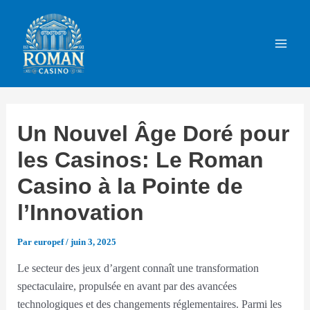
Aller
au
contenu
MAI
MEN
Un Nouvel Âge Doré pour
les Casinos: Le Roman
Casino à la Pointe de
l’Innovation
Par
europef
/
juin 3, 2025
Le secteur des jeux d’argent connaît une transformation
spectaculaire, propulsée en avant par des avancées
technologiques et des changements réglementaires. Parmi les