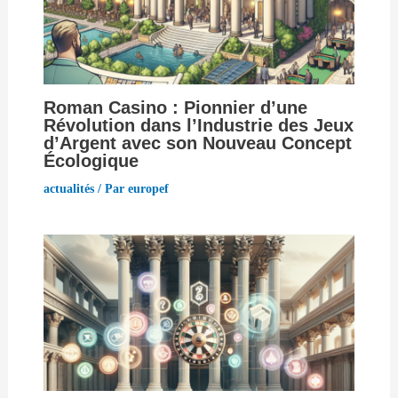
Roman Casino : Pionnier d’une
Révolution dans l’Industrie des Jeux
d’Argent avec son Nouveau Concept
Écologique
actualités
/ Par
europef