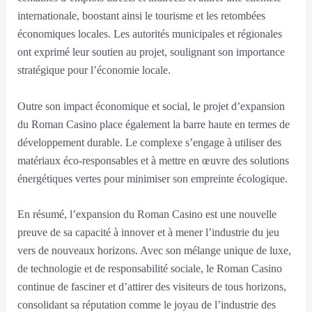
internationale, boostant ainsi le tourisme et les retombées
économiques locales. Les autorités municipales et régionales
ont exprimé leur soutien au projet, soulignant son importance
stratégique pour l’économie locale.
Outre son impact économique et social, le projet d’expansion
du Roman Casino place également la barre haute en termes de
développement durable. Le complexe s’engage à utiliser des
matériaux éco-responsables et à mettre en œuvre des solutions
énergétiques vertes pour minimiser son empreinte écologique.
En résumé, l’expansion du Roman Casino est une nouvelle
preuve de sa capacité à innover et à mener l’industrie du jeu
vers de nouveaux horizons. Avec son mélange unique de luxe,
de technologie et de responsabilité sociale, le Roman Casino
continue de fasciner et d’attirer des visiteurs de tous horizons,
consolidant sa réputation comme le joyau de l’industrie des