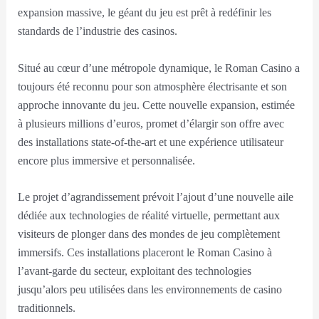
expansion massive, le géant du jeu est prêt à redéfinir les
standards de l’industrie des casinos.
Situé au cœur d’une métropole dynamique, le Roman Casino a
toujours été reconnu pour son atmosphère électrisante et son
approche innovante du jeu. Cette nouvelle expansion, estimée
à plusieurs millions d’euros, promet d’élargir son offre avec
des installations state-of-the-art et une expérience utilisateur
encore plus immersive et personnalisée.
Le projet d’agrandissement prévoit l’ajout d’une nouvelle aile
dédiée aux technologies de réalité virtuelle, permettant aux
visiteurs de plonger dans des mondes de jeu complètement
immersifs. Ces installations placeront le Roman Casino à
l’avant-garde du secteur, exploitant des technologies
jusqu’alors peu utilisées dans les environnements de casino
traditionnels.