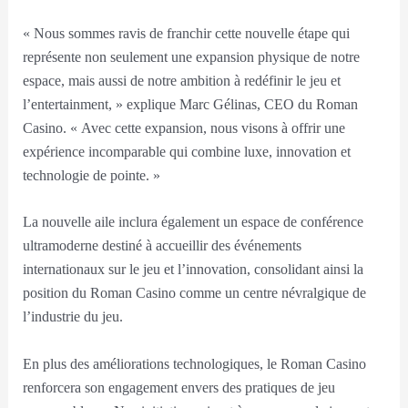
« Nous sommes ravis de franchir cette nouvelle étape qui
représente non seulement une expansion physique de notre
espace, mais aussi de notre ambition à redéfinir le jeu et
l’entertainment, » explique Marc Gélinas, CEO du Roman
Casino. « Avec cette expansion, nous visons à offrir une
expérience incomparable qui combine luxe, innovation et
technologie de pointe. »
La nouvelle aile inclura également un espace de conférence
ultramoderne destiné à accueillir des événements
internationaux sur le jeu et l’innovation, consolidant ainsi la
position du Roman Casino comme un centre névralgique de
l’industrie du jeu.
En plus des améliorations technologiques, le Roman Casino
renforcera son engagement envers des pratiques de jeu