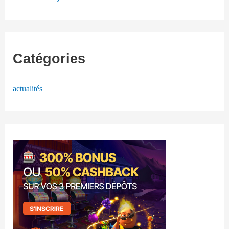
Catégories
actualités