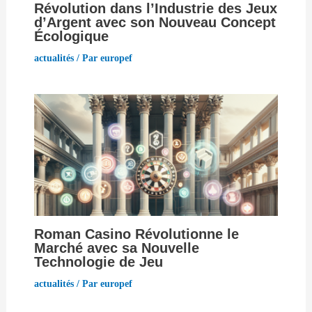
Révolution dans l’Industrie des Jeux
d’Argent avec son Nouveau Concept
Écologique
actualités
/ Par
europef
Roman Casino Révolutionne le
Marché avec sa Nouvelle
Technologie de Jeu
actualités
/ Par
europef