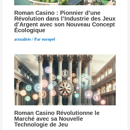
Roman Casino : Pionnier d’une
Révolution dans l’Industrie des Jeux
d’Argent avec son Nouveau Concept
Écologique
actualités
/ Par
europef
Roman Casino Révolutionne le
Marché avec sa Nouvelle
Technologie de Jeu