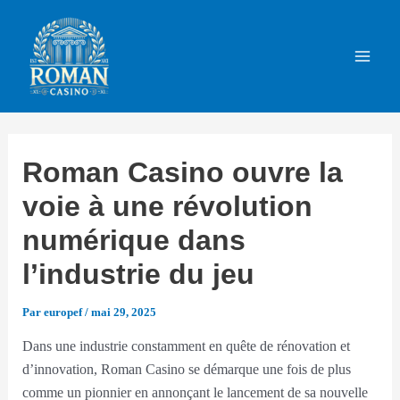
Aller
au
contenu
MAI
MEN
Roman Casino ouvre la
voie à une révolution
numérique dans
l’industrie du jeu
Par
europef
/
mai 29, 2025
Dans une industrie constamment en quête de rénovation et
d’innovation, Roman Casino se démarque une fois de plus
comme un pionnier en annonçant le lancement de sa nouvelle