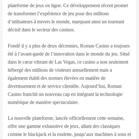
plateforme de jeux en ligne. Ce développement récent promet
de transformer l’expérience de jeu pour des millions
d’utilisateurs à travers le monde, marquant ainsi un tournant
décisif dans le secteur des casinos.
Fondé il y a plus de deux décennies, Roman Casino a toujours
été à l’avant-garde de l’innovation dans le monde du jeu. Situé
dans le cœur vibrant de Las Vegas, ce casino a non seulement
hébergé des millions de visiteurs annuellement mais a
également établi des normes élevées en matière de
divertissement et de service clientèle. Aujourd’hui, Roman
Casino franchit un nouveau cap en intégrant la technologie
numérique de manière spectaculaire.
La nouvelle plateforme, lancée officiellement cette semaine,
offre une gamme exhaustive de jeux, allant des classiques
comme le blackjack et la roulette, jusqu’aux machines à sous et