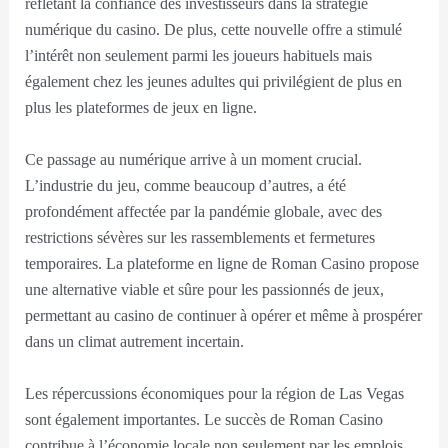
reflétant la confiance des investisseurs dans la stratégie
numérique du casino. De plus, cette nouvelle offre a stimulé
l’intérêt non seulement parmi les joueurs habituels mais
également chez les jeunes adultes qui privilégient de plus en
plus les plateformes de jeux en ligne.
Ce passage au numérique arrive à un moment crucial.
L’industrie du jeu, comme beaucoup d’autres, a été
profondément affectée par la pandémie globale, avec des
restrictions sévères sur les rassemblements et fermetures
temporaires. La plateforme en ligne de Roman Casino propose
une alternative viable et sûre pour les passionnés de jeux,
permettant au casino de continuer à opérer et même à prospérer
dans un climat autrement incertain.
Les répercussions économiques pour la région de Las Vegas
sont également importantes. Le succès de Roman Casino
contribue à l’économie locale non seulement par les emplois