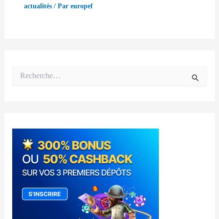
actualités
/ Par
europef
R
e
c
h
e
r
c
h
e
r
: