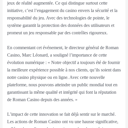
jeux de réalité augmentée. Ce qui distingue surtout cette
initiative, c’est l’engagement du casino envers la sécurité et la
responsabilité du jeu. Avec des technologies de pointe, le
système garantit la protection des données des utilisateurs et
promeut un jeu responsable par des contrôles rigoureux.
En commentant cet événement, le directeur général de Roman
Casino, Marc Léonard, a souligné l’importance de cette
évolution numérique : « Notre objectif a toujours été de fournir
la meilleure expérience possible à nos clients, qu’ils soient dans
notre casino physique ou en ligne. Avec cette nouvelle
plateforme, nous pouvons atteindre un public mondial tout en
garantissant la même qualité et intégrité qui font la réputation
de Roman Casino depuis des années. »
L’impact de cette innovation se fait déjà sentir sur le marché.
Les actions de Roman Casino ont vu une hausse significative,