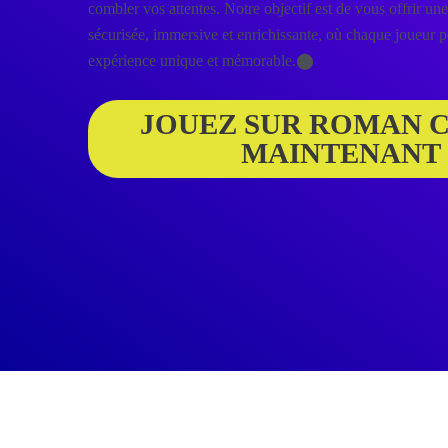
combler vos attentes. Notre objectif est de vous offrir un
sécurisée, immersive et enrichissante, où chaque joueur p
expérience unique et mémorable.​⬤
JOUEZ SUR ROMAN 
MAINTENANT