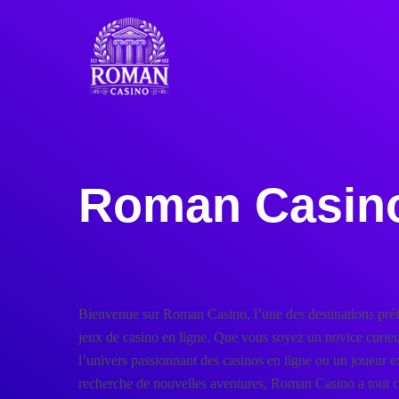
Aller
au
contenu
Roman Casin
Bienvenue sur Roman Casino, l’une des destinations préf
jeux de casino en ligne. Que vous soyez un novice curie
l’univers passionnant des casinos en ligne ou un joueur e
recherche de nouvelles aventures, Roman Casino a tout ce