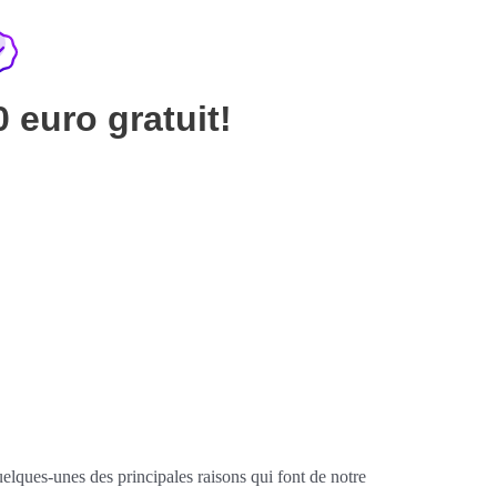
0 euro gratuit!
elques-unes des principales raisons qui font de notre