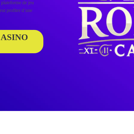
e plateforme de jeu
eut profiter d’une
CASINO