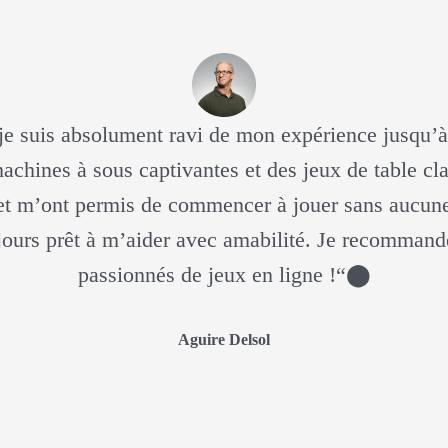
e suis absolument ravi de mon expérience jusqu’à 
chines à sous captivantes et des jeux de table cl
et m’ont permis de commencer à jouer sans aucune p
oujours prêt à m’aider avec amabilité. Je recomma
passionnés de jeux en ligne !“​⬤
Aguire Delsol