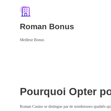
Roman Bonus
Meilleur Bonus
Pourquoi Opter p
Roman Casino se distingue par de nombreuses qualités qui e