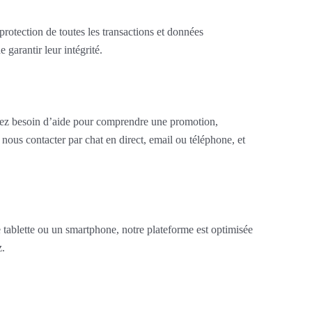
protection de toutes les transactions et données
garantir leur intégrité.
ayez besoin d’aide pour comprendre une promotion,
nous contacter par chat en direct, email ou téléphone, et
e tablette ou un smartphone, notre plateforme est optimisée
z.