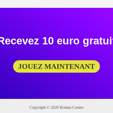
Recevez 10 euro gratui
JOUEZ MAINTENANT
Copyright © 2026 Roman Casino