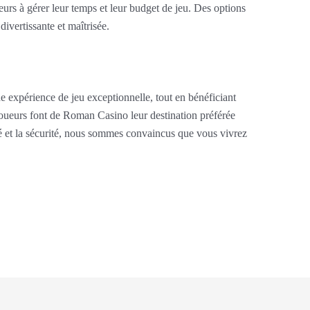
urs à gérer leur temps et leur budget de jeu. Des options
divertissante et maîtrisée.
 expérience de jeu exceptionnelle, tout en bénéficiant
joueurs font de Roman Casino leur destination préférée
té et la sécurité, nous sommes convaincus que vous vivrez