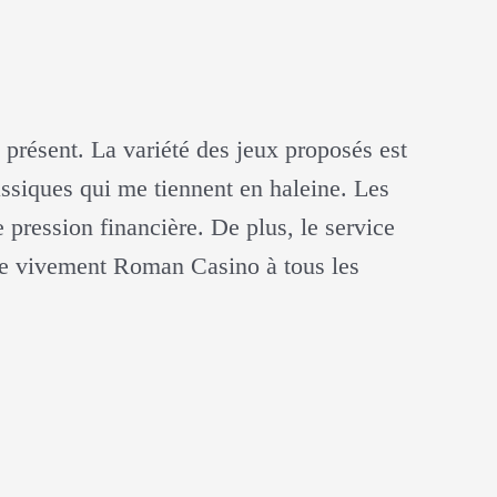
présent. La variété des jeux proposés est
assiques qui me tiennent en haleine. Les
ression financière. De plus, le service
nde vivement Roman Casino à tous les