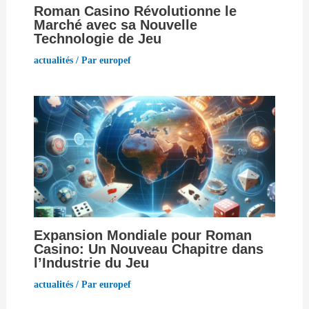
Roman Casino Révolutionne le
Marché avec sa Nouvelle
Technologie de Jeu
actualités
/ Par
europef
Expansion Mondiale pour Roman
Casino: Un Nouveau Chapitre dans
l’Industrie du Jeu
actualités
/ Par
europef