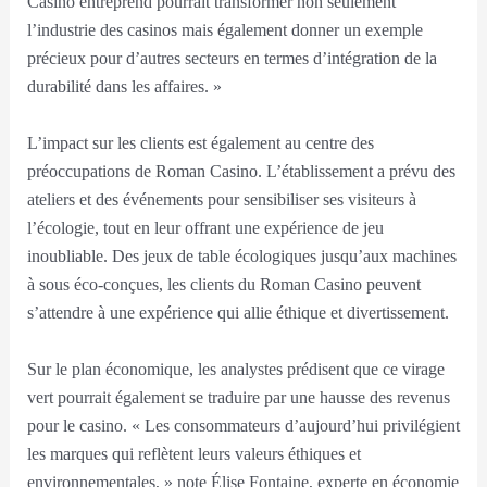
Casino entreprend pourrait transformer non seulement
l’industrie des casinos mais également donner un exemple
précieux pour d’autres secteurs en termes d’intégration de la
durabilité dans les affaires. »
L’impact sur les clients est également au centre des
préoccupations de Roman Casino. L’établissement a prévu des
ateliers et des événements pour sensibiliser ses visiteurs à
l’écologie, tout en leur offrant une expérience de jeu
inoubliable. Des jeux de table écologiques jusqu’aux machines
à sous éco-conçues, les clients du Roman Casino peuvent
s’attendre à une expérience qui allie éthique et divertissement.
Sur le plan économique, les analystes prédisent que ce virage
vert pourrait également se traduire par une hausse des revenus
pour le casino. « Les consommateurs d’aujourd’hui privilégient
les marques qui reflètent leurs valeurs éthiques et
environnementales, » note Élise Fontaine, experte en économie