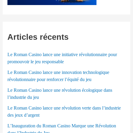
Articles récents
Le Roman Casino lance une initiative révolutionnaire pour
promouvoir le jeu responsable
Le Roman Casino lance une innovation technologique
révolutionnaire pour renforcer l’équité du jeu
Le Roman Casino lance une révolution écologique dans
l’industrie du jeu
Le Roman Casino lance une révolution verte dans l’industrie
des jeux d’argent
L’Inauguration du Roman Casino Marque une Révolution
dans l’Industrie du Jeu