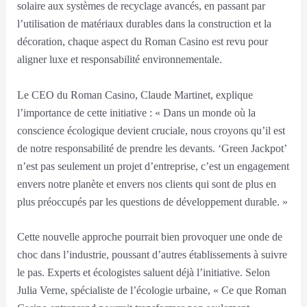
solaire aux systèmes de recyclage avancés, en passant par
l’utilisation de matériaux durables dans la construction et la
décoration, chaque aspect du Roman Casino est revu pour
aligner luxe et responsabilité environnementale.
Le CEO du Roman Casino, Claude Martinet, explique
l’importance de cette initiative : « Dans un monde où la
conscience écologique devient cruciale, nous croyons qu’il est
de notre responsabilité de prendre les devants. ‘Green Jackpot’
n’est pas seulement un projet d’entreprise, c’est un engagement
envers notre planète et envers nos clients qui sont de plus en
plus préoccupés par les questions de développement durable. »
Cette nouvelle approche pourrait bien provoquer une onde de
choc dans l’industrie, poussant d’autres établissements à suivre
le pas. Experts et écologistes saluent déjà l’initiative. Selon
Julia Verne, spécialiste de l’écologie urbaine, « Ce que Roman