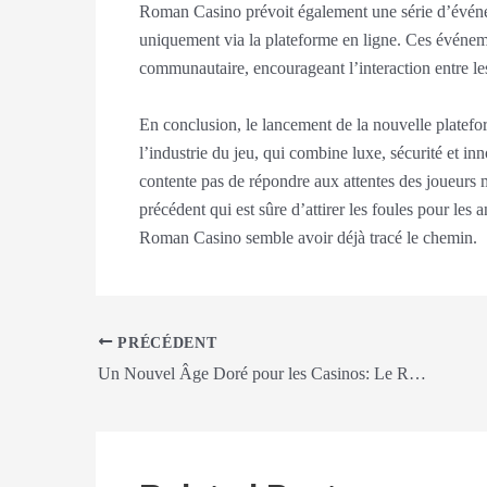
Roman Casino prévoit également une série d’événeme
uniquement via la plateforme en ligne. Ces événem
communautaire, encourageant l’interaction entre le
En conclusion, le lancement de la nouvelle platef
l’industrie du jeu, qui combine luxe, sécurité et 
contente pas de répondre aux attentes des joueurs m
précédent qui est sûre d’attirer les foules pour les 
Roman Casino semble avoir déjà tracé le chemin.
PRÉCÉDENT
Un Nouvel Âge Doré pour les Casinos: Le Roman Casino à la Pointe de l’Innovation