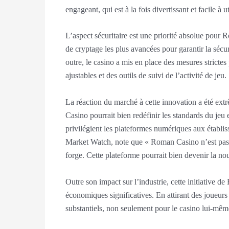
engageant, qui est à la fois divertissant et facile à ut
L’aspect sécuritaire est une priorité absolue pour
de cryptage les plus avancées pour garantir la sécur
outre, le casino a mis en place des mesures stricte
ajustables et des outils de suivi de l’activité de jeu.
La réaction du marché à cette innovation a été ext
Casino pourrait bien redéfinir les standards du jeu 
privilégient les plateformes numériques aux établ
Market Watch, note que « Roman Casino n’est pas se
forge. Cette plateforme pourrait bien devenir la no
Outre son impact sur l’industrie, cette initiative 
économiques significatives. En attirant des joueurs
substantiels, non seulement pour le casino lui-mêm