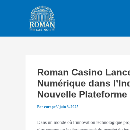
Aller
au
contenu
Roman Casino Lance
Numérique dans l’In
Nouvelle Plateforme
Par
europef
/
juin 3, 2025
Dans un monde où l’innovation technologique prog
plus comme un leader incontesté du marché du jeu.