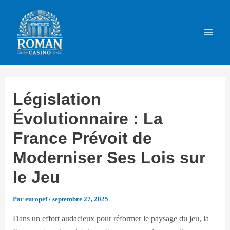
Aller
au
contenu
MAI
MEN
Législation
Évolutionnaire : La
France Prévoit de
Moderniser Ses Lois sur
le Jeu
Par
europef
/
septembre 27, 2025
Dans un effort audacieux pour réformer le paysage du jeu, la