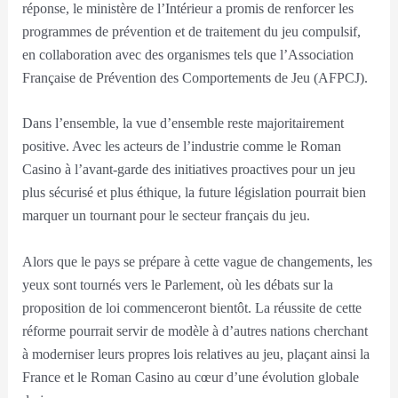
réponse, le ministère de l’Intérieur a promis de renforcer les
programmes de prévention et de traitement du jeu compulsif,
en collaboration avec des organismes tels que l’Association
Française de Prévention des Comportements de Jeu (AFPCJ).
Dans l’ensemble, la vue d’ensemble reste majoritairement
positive. Avec les acteurs de l’industrie comme le Roman
Casino à l’avant-garde des initiatives proactives pour un jeu
plus sécurisé et plus éthique, la future législation pourrait bien
marquer un tournant pour le secteur français du jeu.
Alors que le pays se prépare à cette vague de changements, les
yeux sont tournés vers le Parlement, où les débats sur la
proposition de loi commenceront bientôt. La réussite de cette
réforme pourrait servir de modèle à d’autres nations cherchant
à moderniser leurs propres lois relatives au jeu, plaçant ainsi la
France et le Roman Casino au cœur d’une évolution globale