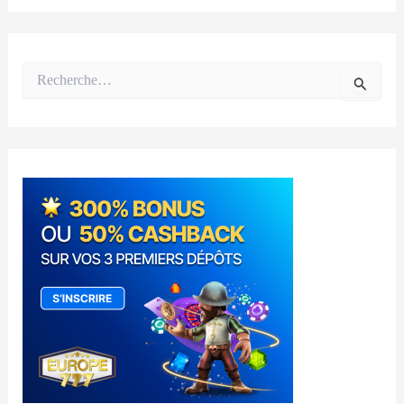
R
e
c
h
e
r
c
h
e
r
: