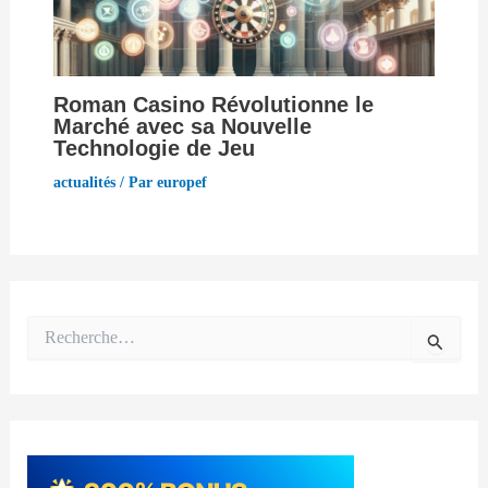
Roman Casino Révolutionne le
Marché avec sa Nouvelle
Technologie de Jeu
actualités
/ Par
europef
R
e
c
h
e
r
c
h