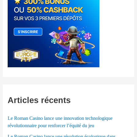
e
r
:
Articles récents
Le Roman Casino lance une innovation technologique
révolutionnaire pour renforcer l’équité du jeu
Le Roman Casino lance une révolution écologique dans