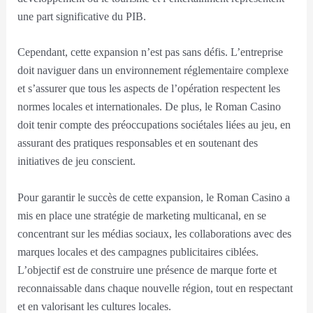
une part significative du PIB.
Cependant, cette expansion n’est pas sans défis. L’entreprise
doit naviguer dans un environnement réglementaire complexe
et s’assurer que tous les aspects de l’opération respectent les
normes locales et internationales. De plus, le Roman Casino
doit tenir compte des préoccupations sociétales liées au jeu, en
assurant des pratiques responsables et en soutenant des
initiatives de jeu conscient.
Pour garantir le succès de cette expansion, le Roman Casino a
mis en place une stratégie de marketing multicanal, en se
concentrant sur les médias sociaux, les collaborations avec des
marques locales et des campagnes publicitaires ciblées.
L’objectif est de construire une présence de marque forte et
reconnaissable dans chaque nouvelle région, tout en respectant
et en valorisant les cultures locales.