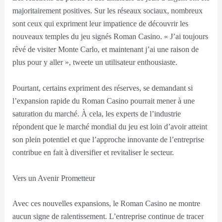
majoritairement positives. Sur les réseaux sociaux, nombreux
sont ceux qui expriment leur impatience de découvrir les
nouveaux temples du jeu signés Roman Casino. « J’ai toujours
rêvé de visiter Monte Carlo, et maintenant j’ai une raison de
plus pour y aller », tweete un utilisateur enthousiaste.
Pourtant, certains expriment des réserves, se demandant si
l’expansion rapide du Roman Casino pourrait mener à une
saturation du marché. À cela, les experts de l’industrie
répondent que le marché mondial du jeu est loin d’avoir atteint
son plein potentiel et que l’approche innovante de l’entreprise
contribue en fait à diversifier et revitaliser le secteur.
Vers un Avenir Prometteur
Avec ces nouvelles expansions, le Roman Casino ne montre
aucun signe de ralentissement. L’entreprise continue de tracer