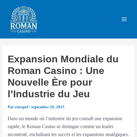
Aller
au
contenu
MAI
MEN
Expansion Mondiale du
Roman Casino : Une
Nouvelle Ère pour
l’Industrie du Jeu
Par
europef
/
septembre 26, 2025
Dans un monde où l’industrie du jeu connaît une expansion
rapide, le Roman Casino se distingue comme un leader
incontesté, enchaînant les succès et les expansions stratégiques.