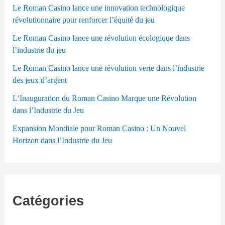
Le Roman Casino lance une innovation technologique
révolutionnaire pour renforcer l’équité du jeu
Le Roman Casino lance une révolution écologique dans
l’industrie du jeu
Le Roman Casino lance une révolution verte dans l’industrie
des jeux d’argent
L’Inauguration du Roman Casino Marque une Révolution
dans l’Industrie du Jeu
Expansion Mondiale pour Roman Casino : Un Nouvel
Horizon dans l’Industrie du Jeu
Catégories