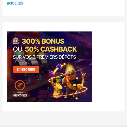
actualités