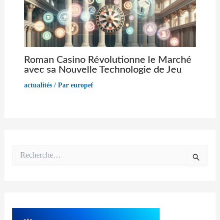
Roman Casino Révolutionne le Marché
avec sa Nouvelle Technologie de Jeu
actualités
/ Par
europef
R
e
c
h
e
r
c
h