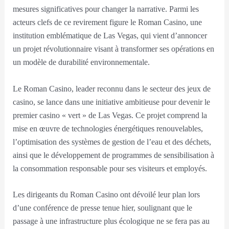
mesures significatives pour changer la narrative. Parmi les
acteurs clefs de ce revirement figure le Roman Casino, une
institution emblématique de Las Vegas, qui vient d’annoncer
un projet révolutionnaire visant à transformer ses opérations en
un modèle de durabilité environnementale.
Le Roman Casino, leader reconnu dans le secteur des jeux de
casino, se lance dans une initiative ambitieuse pour devenir le
premier casino « vert » de Las Vegas. Ce projet comprend la
mise en œuvre de technologies énergétiques renouvelables,
l’optimisation des systèmes de gestion de l’eau et des déchets,
ainsi que le développement de programmes de sensibilisation à
la consommation responsable pour ses visiteurs et employés.
Les dirigeants du Roman Casino ont dévoilé leur plan lors
d’une conférence de presse tenue hier, soulignant que le
passage à une infrastructure plus écologique ne se fera pas au