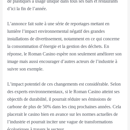
de plastiques à usage unique dans tous ses bars et restaurants
d’ici la fin de l’année.
L’annonce fait suite à une série de reportages mettant en
lumière l’impact environnemental négatif des grandes
installations de divertissement, notamment en ce qui concerne
la consommation d’énergie et la gestion des déchets. En
réponse, le Roman Casino espère non seulement améliorer son
image mais aussi encourager d’autres acteurs de l’industrie à
suivre son exemple.
L’impact potentiel de ces changements est considérable. Selon
des experts environnementaux, si le Roman Casino atteint ses
objectifs de durabilité, il pourrait réduire ses émissions de
carbone de plus de 50% dans les cinq prochaines années. Cela
placerait le casino bien en avance sur les normes actuelles de
l’industrie et pourrait inciter une vague de transformations
écologiques à travers le secteur.