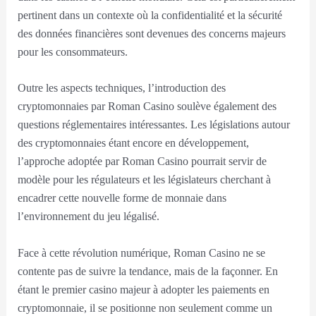
pertinent dans un contexte où la confidentialité et la sécurité
des données financières sont devenues des concerns majeurs
pour les consommateurs.
Outre les aspects techniques, l’introduction des
cryptomonnaies par Roman Casino soulève également des
questions réglementaires intéressantes. Les législations autour
des cryptomonnaies étant encore en développement,
l’approche adoptée par Roman Casino pourrait servir de
modèle pour les régulateurs et les législateurs cherchant à
encadrer cette nouvelle forme de monnaie dans
l’environnement du jeu légalisé.
Face à cette révolution numérique, Roman Casino ne se
contente pas de suivre la tendance, mais de la façonner. En
étant le premier casino majeur à adopter les paiements en
cryptomonnaie, il se positionne non seulement comme un