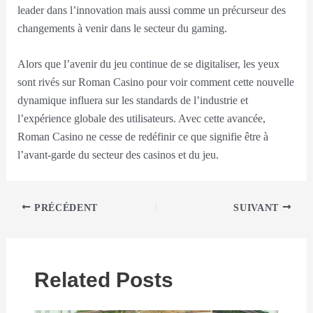
leader dans l’innovation mais aussi comme un précurseur des
changements à venir dans le secteur du gaming.
Alors que l’avenir du jeu continue de se digitaliser, les yeux
sont rivés sur Roman Casino pour voir comment cette nouvelle
dynamique influera sur les standards de l’industrie et
l’expérience globale des utilisateurs. Avec cette avancée,
Roman Casino ne cesse de redéfinir ce que signifie être à
l’avant-garde du secteur des casinos et du jeu.
PRÉCÉDENT
SUIVANT
Related Posts