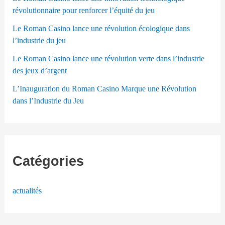
révolutionnaire pour renforcer l’équité du jeu
Le Roman Casino lance une révolution écologique dans
l’industrie du jeu
Le Roman Casino lance une révolution verte dans l’industrie
des jeux d’argent
L’Inauguration du Roman Casino Marque une Révolution
dans l’Industrie du Jeu
Catégories
actualités