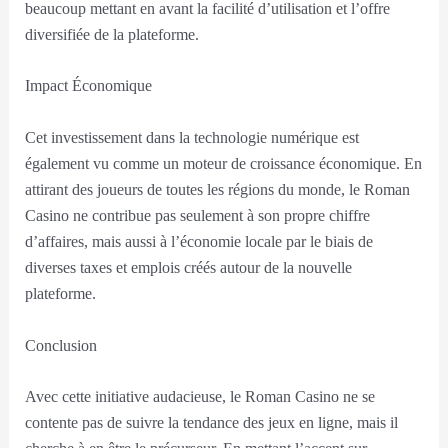
beaucoup mettant en avant la facilité d’utilisation et l’offre
diversifiée de la plateforme.
Impact Économique
Cet investissement dans la technologie numérique est
également vu comme un moteur de croissance économique. En
attirant des joueurs de toutes les régions du monde, le Roman
Casino ne contribue pas seulement à son propre chiffre
d’affaires, mais aussi à l’économie locale par le biais de
diverses taxes et emplois créés autour de la nouvelle
plateforme.
Conclusion
Avec cette initiative audacieuse, le Roman Casino ne se
contente pas de suivre la tendance des jeux en ligne, mais il