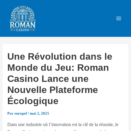
Aller
au
contenu
MAI
MEN
Une Révolution dans le
Monde du Jeu: Roman
Casino Lance une
Nouvelle Plateforme
Écologique
Par
europef
/
mai 2, 2025
Dans une industrie où l’innovation est la clé de la réussite, le