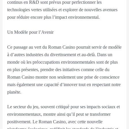
continus en R&D sont prévus pour perfectionner les
technologies vertes utilisées et explorer de nouvelles avenues
pour réduire encore plus l’impact environnemental.
Un Modèle pour l’Avenir
Ce passage au vert du Roman Casino pourrait servir de modèle
à d’autres industries du divertissement et au-delà. Dans un
monde où les préoccupations environnementales sont de plus
en plus présentes, prendre des initiatives comme celle du
Roman Casino montre non seulement une prise de conscience
mais également une capacité d’innover tout en respectant notre
planète.
Le secteur du jeu, souvent critiqué pour ses impacts sociaux et
environnementaux, montre ainsi qu’il peut se transformer
positivement. Le Roman Casino, avec cette nouvelle