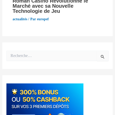
Roman Casino Révolutionne le
Marché avec sa Nouvelle
Technologie de Jeu
actualités
/ Par
europef
R
e
c
h
e
r
c
h
e
r
: