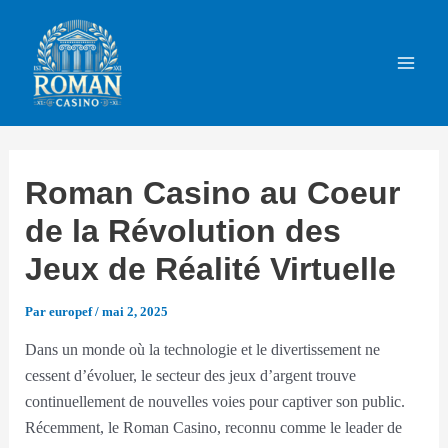
Aller
au
contenu
MAI
MEN
Roman Casino au Coeur
de la Révolution des
Jeux de Réalité Virtuelle
Par
europef
/
mai 2, 2025
Dans un monde où la technologie et le divertissement ne
cessent d’évoluer, le secteur des jeux d’argent trouve
continuellement de nouvelles voies pour captiver son public.
Récemment, le Roman Casino, reconnu comme le leader de