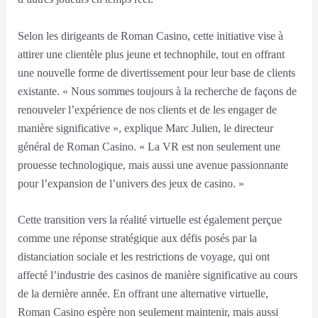
Selon les dirigeants de Roman Casino, cette initiative vise à
attirer une clientèle plus jeune et technophile, tout en offrant
une nouvelle forme de divertissement pour leur base de clients
existante. « Nous sommes toujours à la recherche de façons de
renouveler l’expérience de nos clients et de les engager de
manière significative », explique Marc Julien, le directeur
général de Roman Casino. « La VR est non seulement une
prouesse technologique, mais aussi une avenue passionnante
pour l’expansion de l’univers des jeux de casino. »
Cette transition vers la réalité virtuelle est également perçue
comme une réponse stratégique aux défis posés par la
distanciation sociale et les restrictions de voyage, qui ont
affecté l’industrie des casinos de manière significative au cours
de la dernière année. En offrant une alternative virtuelle,
Roman Casino espère non seulement maintenir, mais aussi