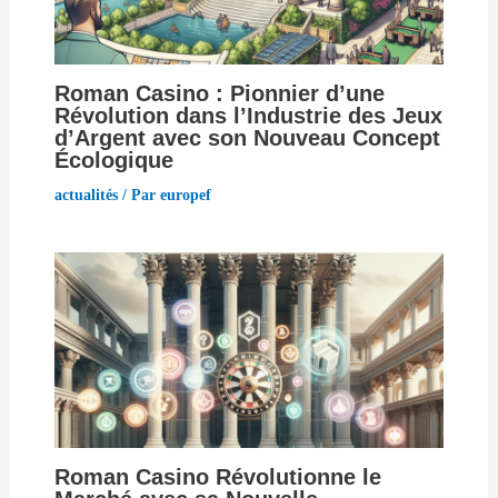
Roman Casino : Pionnier d’une
Révolution dans l’Industrie des Jeux
d’Argent avec son Nouveau Concept
Écologique
actualités
/ Par
europef
Roman Casino Révolutionne le