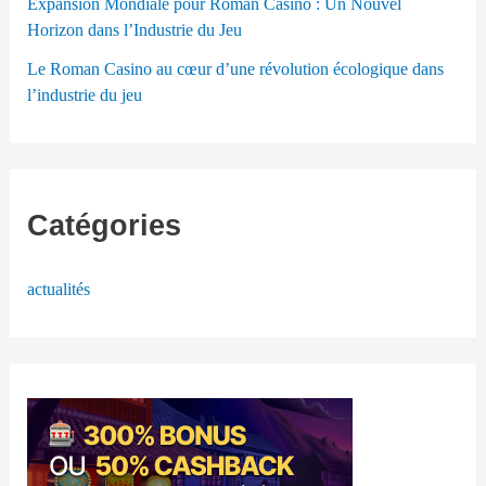
Expansion Mondiale pour Roman Casino : Un Nouvel
Horizon dans l’Industrie du Jeu
Le Roman Casino au cœur d’une révolution écologique dans
l’industrie du jeu
Catégories
actualités