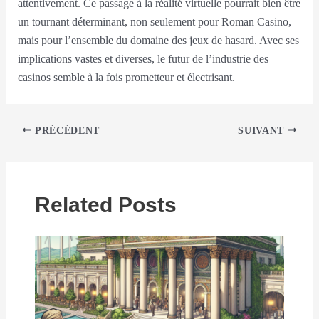
attentivement. Ce passage à la réalité virtuelle pourrait bien être
un tournant déterminant, non seulement pour Roman Casino,
mais pour l’ensemble du domaine des jeux de hasard. Avec ses
implications vastes et diverses, le futur de l’industrie des
casinos semble à la fois prometteur et électrisant.
PRÉCÉDENT
SUIVANT
Related Posts