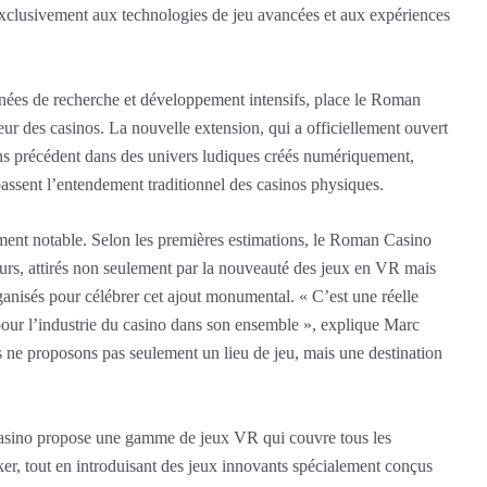
exclusivement aux technologies de jeu avancées et aux expériences
nnées de recherche et développement intensifs, place le Roman
eur des casinos. La nouvelle extension, qui a officiellement ouvert
ns précédent dans des univers ludiques créés numériquement,
passent l’entendement traditionnel des casinos physiques.
ent notable. Selon les premières estimations, le Roman Casino
urs, attirés non seulement par la nouveauté des jeux en VR mais
anisés pour célébrer cet ajout monumental. « C’est une réelle
our l’industrie du casino dans son ensemble », explique Marc
 ne proposons pas seulement un lieu de jeu, mais une destination
 casino propose une gamme de jeux VR qui couvre tous les
oker, tout en introduisant des jeux innovants spécialement conçus