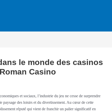
 dans le monde des casinos
u Roman Casino
onomiques et sociaux, l’industrie du jeu ne cesse de surprendre
e paysage des loisirs et du divertissement. Au cœur de cette
issement réputé qui vient de franchir un palier significatif en