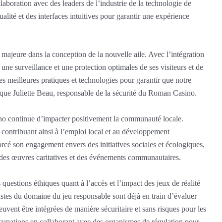
aboration avec des leaders de l’industrie de la technologie de
qualité et des interfaces intuitives pour garantir une expérience
 majeure dans la conception de la nouvelle aile. Avec l’intégration
ne surveillance et une protection optimales de ses visiteurs et de
s meilleures pratiques et technologies pour garantir que notre
ndique Juliette Beau, responsable de la sécurité du Roman Casino.
no continue d’impacter positivement la communauté locale.
contribuant ainsi à l’emploi local et au développement
rcé son engagement envers des initiatives sociales et écologiques,
des œuvres caritatives et des événements communautaires.
questions éthiques quant à l’accès et l’impact des jeux de réalité
istes du domaine du jeu responsable sont déjà en train d’évaluer
vent être intégrées de manière sécuritaire et sans risques pour les
cupations en collaborant avec des organismes de régulation pour