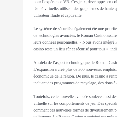
pour l’expérience VR. Ces jeux, développés en coll
réalité virtuelle, utilisent des graphismes de haute 
utilisateur fluide et captivante.
Le système de sécurité a également été une priorité
de technologies avancées, le Roman Casino assure u
leurs données personnelles. « Nous avons intégré le
casino reste un lieu sûr et sécurisé pour tous », i
Au-delà de l’aspect technologique, le Roman Casi
L’expansion a créé plus de 300 nouveaux emplois, 
économique de la région. De plus, le casino a renfo
incluant des programmes de recyclage, des dons à 
Toutefois, cette nouvelle avancée soulève aussi des 
virtuelle sur les comportements de jeu. Des spécial
comment ces nouvelles formes de divertissement peu
utilisateurs. Le Roman Casino a anticipé ces préoc