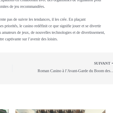
limites de jeu recommandées.
te pas de suivre les tendances, il les crée. En plaçant
s priorités, le casino redéfinit ce que signifie jouer et se divertir
amateurs de jeux, de nouvelles technologies et de divertissement,
e captivante sur l’avenir des loisirs.
SUIVANT
Roman Casino à l’Avant-Garde du Boom des