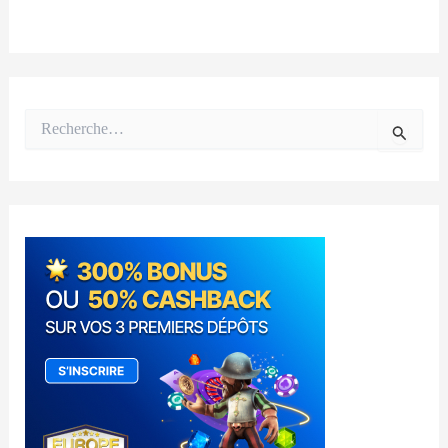
R
e
c
h
e
r
c
h
e
r
: