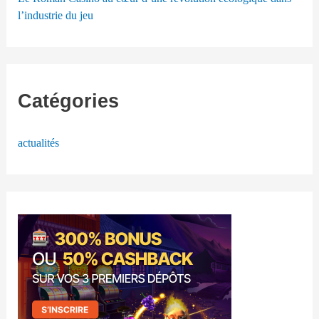
l’industrie du jeu
Catégories
actualités