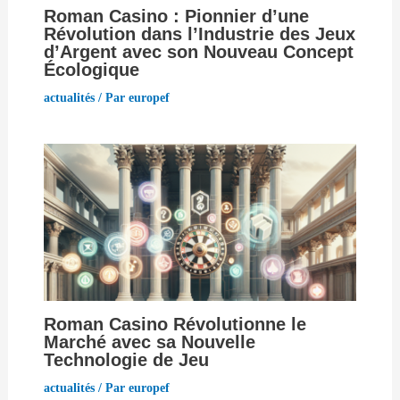
Roman Casino : Pionnier d’une
Révolution dans l’Industrie des Jeux
d’Argent avec son Nouveau Concept
Écologique
actualités
/ Par
europef
Roman Casino Révolutionne le
Marché avec sa Nouvelle
Technologie de Jeu
actualités
/ Par
europef