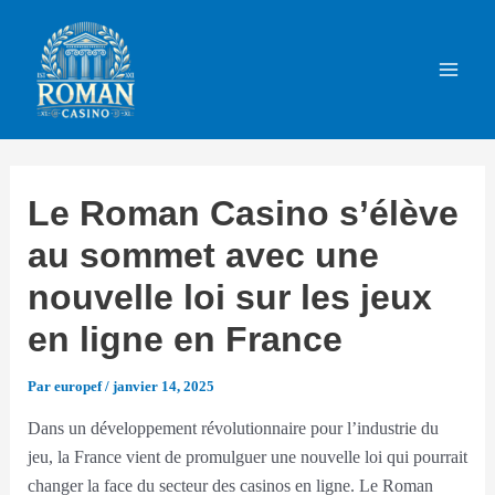
Aller
au
contenu
MAI
MEN
Le Roman Casino s’élève
au sommet avec une
nouvelle loi sur les jeux
en ligne en France
Par
europef
/
janvier 14, 2025
Dans un développement révolutionnaire pour l’industrie du
jeu, la France vient de promulguer une nouvelle loi qui pourrait
changer la face du secteur des casinos en ligne. Le Roman