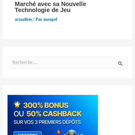
Marché avec sa Nouvelle
Technologie de Jeu
actualités
/ Par
europef
R
e
c
h
e
r
c
h
e
r
: