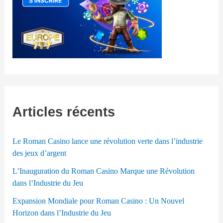
Articles récents
Le Roman Casino lance une révolution verte dans l’industrie
des jeux d’argent
L’Inauguration du Roman Casino Marque une Révolution
dans l’Industrie du Jeu
Expansion Mondiale pour Roman Casino : Un Nouvel
Horizon dans l’Industrie du Jeu