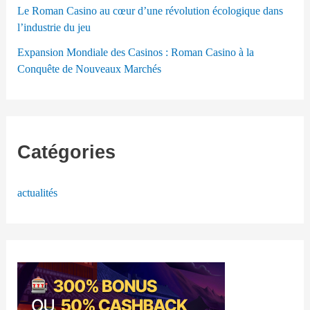
Le Roman Casino au cœur d’une révolution écologique dans
l’industrie du jeu
Expansion Mondiale des Casinos : Roman Casino à la
Conquête de Nouveaux Marchés
Catégories
actualités