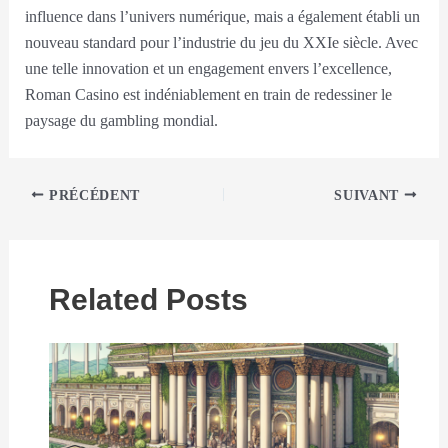
influence dans l’univers numérique, mais a également établi un
nouveau standard pour l’industrie du jeu du XXIe siècle. Avec
une telle innovation et un engagement envers l’excellence,
Roman Casino est indéniablement en train de redessiner le
paysage du gambling mondial.
PRÉCÉDENT
SUIVANT
Related Posts