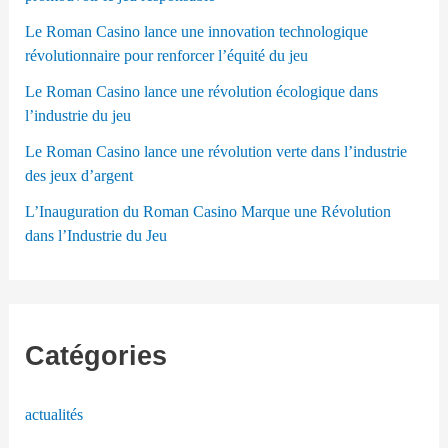
Le Roman Casino lance une innovation technologique
révolutionnaire pour renforcer l’équité du jeu
Le Roman Casino lance une révolution écologique dans
l’industrie du jeu
Le Roman Casino lance une révolution verte dans l’industrie
des jeux d’argent
L’Inauguration du Roman Casino Marque une Révolution
dans l’Industrie du Jeu
Catégories
actualités