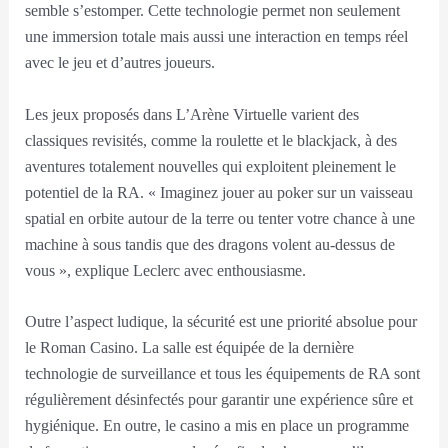
semble s’estomper. Cette technologie permet non seulement
une immersion totale mais aussi une interaction en temps réel
avec le jeu et d’autres joueurs.
Les jeux proposés dans L’Arène Virtuelle varient des
classiques revisités, comme la roulette et le blackjack, à des
aventures totalement nouvelles qui exploitent pleinement le
potentiel de la RA. « Imaginez jouer au poker sur un vaisseau
spatial en orbite autour de la terre ou tenter votre chance à une
machine à sous tandis que des dragons volent au-dessus de
vous », explique Leclerc avec enthousiasme.
Outre l’aspect ludique, la sécurité est une priorité absolue pour
le Roman Casino. La salle est équipée de la dernière
technologie de surveillance et tous les équipements de RA sont
régulièrement désinfectés pour garantir une expérience sûre et
hygiénique. En outre, le casino a mis en place un programme