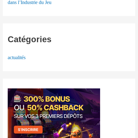
dans l’Industrie du Jeu
Catégories
actualités