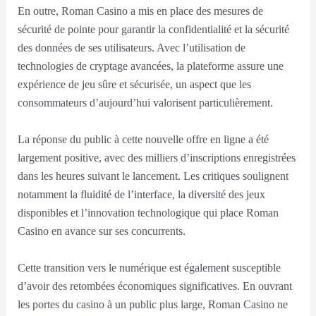
En outre, Roman Casino a mis en place des mesures de
sécurité de pointe pour garantir la confidentialité et la sécurité
des données de ses utilisateurs. Avec l’utilisation de
technologies de cryptage avancées, la plateforme assure une
expérience de jeu sûre et sécurisée, un aspect que les
consommateurs d’aujourd’hui valorisent particulièrement.
La réponse du public à cette nouvelle offre en ligne a été
largement positive, avec des milliers d’inscriptions enregistrées
dans les heures suivant le lancement. Les critiques soulignent
notamment la fluidité de l’interface, la diversité des jeux
disponibles et l’innovation technologique qui place Roman
Casino en avance sur ses concurrents.
Cette transition vers le numérique est également susceptible
d’avoir des retombées économiques significatives. En ouvrant
les portes du casino à un public plus large, Roman Casino ne