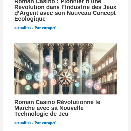
Roman Casino : Pionnier d’une
Révolution dans l’Industrie des Jeux
d’Argent avec son Nouveau Concept
Écologique
actualités
/ Par
europef
Roman Casino Révolutionne le
Marché avec sa Nouvelle
Technologie de Jeu
actualités
/ Par
europef