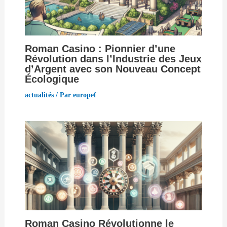
Roman Casino : Pionnier d’une
Révolution dans l’Industrie des Jeux
d’Argent avec son Nouveau Concept
Écologique
actualités
/ Par
europef
Roman Casino Révolutionne le