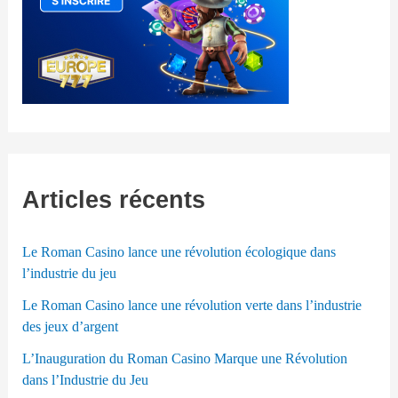
Articles récents
Le Roman Casino lance une révolution écologique dans
l’industrie du jeu
Le Roman Casino lance une révolution verte dans l’industrie
des jeux d’argent
L’Inauguration du Roman Casino Marque une Révolution
dans l’Industrie du Jeu