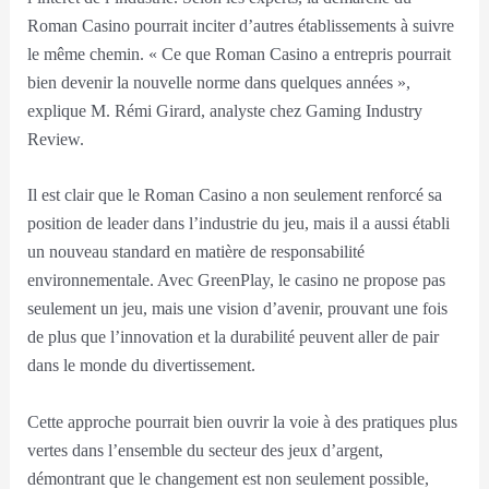
Roman Casino pourrait inciter d’autres établissements à suivre
le même chemin. « Ce que Roman Casino a entrepris pourrait
bien devenir la nouvelle norme dans quelques années »,
explique M. Rémi Girard, analyste chez Gaming Industry
Review.
Il est clair que le Roman Casino a non seulement renforcé sa
position de leader dans l’industrie du jeu, mais il a aussi établi
un nouveau standard en matière de responsabilité
environnementale. Avec GreenPlay, le casino ne propose pas
seulement un jeu, mais une vision d’avenir, prouvant une fois
de plus que l’innovation et la durabilité peuvent aller de pair
dans le monde du divertissement.
Cette approche pourrait bien ouvrir la voie à des pratiques plus
vertes dans l’ensemble du secteur des jeux d’argent,
démontrant que le changement est non seulement possible,