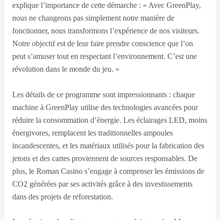
explique l’importance de cette démarche : « Avec GreenPlay,
nous ne changeons pas simplement notre manière de
fonctionner, nous transformons l’expérience de nos visiteurs.
Notre objectif est de leur faire prendre conscience que l’on
peut s’amuser tout en respectant l’environnement. C’est une
révolution dans le monde du jeu. »
Les détails de ce programme sont impressionnants : chaque
machine à GreenPlay utilise des technologies avancées pour
réduire la consommation d’énergie. Les éclairages LED, moins
énergivores, remplacent les traditionnelles ampoules
incandescentes, et les matériaux utilisés pour la fabrication des
jetons et des cartes proviennent de sources responsables. De
plus, le Roman Casino s’engage à compenser les émissions de
CO2 générées par ses activités grâce à des investissements
dans des projets de reforestation.