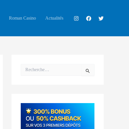
Roman Casino
Actualités
R
e
c
h
e
r
c
h
e
r