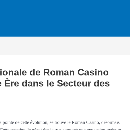
tionale de Roman Casino
 Ère dans le Secteur des
la pointe de cette évolution, se trouve le Roman Casino, désormais
. Cette semaine, le géant des jeux a annoncé une expansion majeure