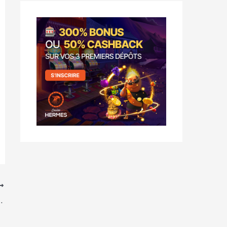
d complexe de jeux en Europe