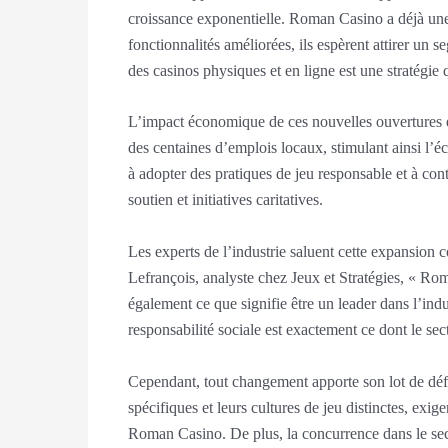
croissance exponentielle. Roman Casino a déjà une 
fonctionnalités améliorées, ils espèrent attirer u
des casinos physiques et en ligne est une stratégi
L’impact économique de ces nouvelles ouvertures e
des centaines d’emplois locaux, stimulant ainsi l
à adopter des pratiques de jeu responsable et à c
soutien et initiatives caritatives.
Les experts de l’industrie saluent cette expansion
Lefrançois, analyste chez Jeux et Stratégies, « Rom
également ce que signifie être un leader dans l’indu
responsabilité sociale est exactement ce dont le sect
Cependant, tout changement apporte son lot de déf
spécifiques et leurs cultures de jeu distinctes, ex
Roman Casino. De plus, la concurrence dans le secte