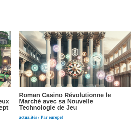
Roman Casino Révolutionne le
eux
Marché avec sa Nouvelle
ept
Technologie de Jeu
actualités
/ Par
europef