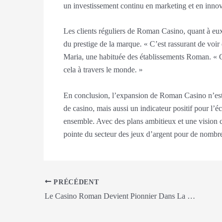
un investissement continu en marketing et en innov
Les clients réguliers de Roman Casino, quant à eux
du prestige de la marque. « C’est rassurant de voir
Maria, une habituée des établissements Roman. « Ce
cela à travers le monde. »
En conclusion, l’expansion de Roman Casino n’est
de casino, mais aussi un indicateur positif pour l’
ensemble. Avec des plans ambitieux et une vision cl
pointe du secteur des jeux d’argent pour de nombre
PRÉCÉDENT
Le Casino Roman Devient Pionnier Dans La Réduction de L’empreinte Carbone Dans L’Industrie du Jeu