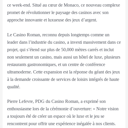
ce week-end. Situé au cœur de Monaco, ce nouveau complexe
promet de révolutionner le paysage des casinos avec son
approche innovante et luxueuse des jeux d’argent.
Le Casino Roman, reconnu depuis longtemps comme un
leader dans l’industrie du casino, a investi massivement dans ce
projet, qui s’étend sur plus de 50,000 mètres carrés et inclut
non seulement un casino, mais aussi un hôtel de luxe, plusieurs
restaurants gastronomiques, et un centre de conférence
ultramoderne. Cette expansion est la réponse du géant des jeux
à la demande croissante de services de loisirs intégrés de haute
qualité.
Pierre Lefevre, PDG du Casino Roman, a exprimé son
enthousiasme lors de la cérémonie d’ouverture: « Notre vision
a toujours été de créer un espace où le luxe et le jeu se
rencontrent pour offrir une expérience inégalée à nos clients.