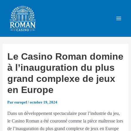
Aller
au
contenu
MAI
MEN
Le Casino Roman domine
à l’inauguration du plus
grand complexe de jeux
en Europe
Par
europef
/
octobre 19, 2024
Dans un développement spectaculaire pour l’industrie du jeu,
le Casino Roman a été couronné comme la pièce maîtresse lors
de l’inauguration du plus grand complexe de jeux en Europe