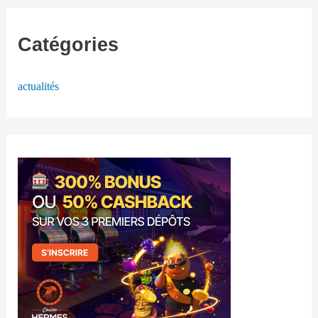
Catégories
actualités