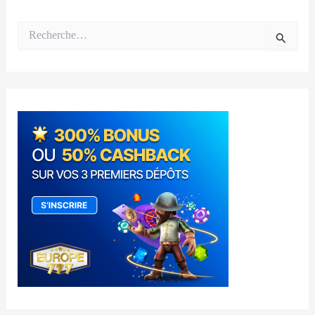
R
e
c
h
e
r
c
h
e
r
: