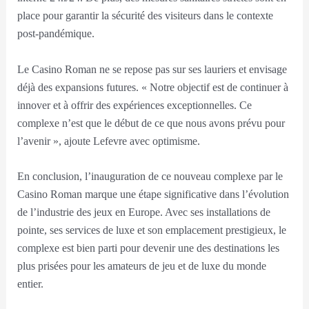
place pour garantir la sécurité des visiteurs dans le contexte
post-pandémique.
Le Casino Roman ne se repose pas sur ses lauriers et envisage
déjà des expansions futures. « Notre objectif est de continuer à
innover et à offrir des expériences exceptionnelles. Ce
complexe n’est que le début de ce que nous avons prévu pour
l’avenir », ajoute Lefevre avec optimisme.
En conclusion, l’inauguration de ce nouveau complexe par le
Casino Roman marque une étape significative dans l’évolution
de l’industrie des jeux en Europe. Avec ses installations de
pointe, ses services de luxe et son emplacement prestigieux, le
complexe est bien parti pour devenir une des destinations les
plus prisées pour les amateurs de jeu et de luxe du monde
entier.