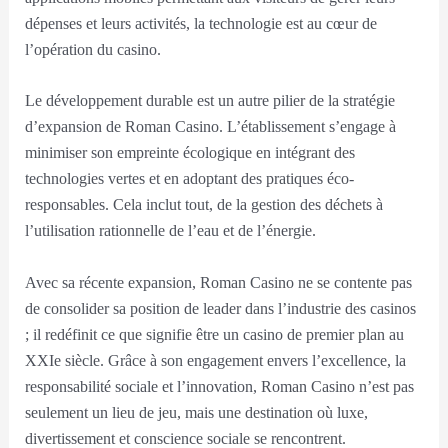
dépenses et leurs activités, la technologie est au cœur de
l’opération du casino.
Le développement durable est un autre pilier de la stratégie
d’expansion de Roman Casino. L’établissement s’engage à
minimiser son empreinte écologique en intégrant des
technologies vertes et en adoptant des pratiques éco-
responsables. Cela inclut tout, de la gestion des déchets à
l’utilisation rationnelle de l’eau et de l’énergie.
Avec sa récente expansion, Roman Casino ne se contente pas
de consolider sa position de leader dans l’industrie des casinos
; il redéfinit ce que signifie être un casino de premier plan au
XXIe siècle. Grâce à son engagement envers l’excellence, la
responsabilité sociale et l’innovation, Roman Casino n’est pas
seulement un lieu de jeu, mais une destination où luxe,
divertissement et conscience sociale se rencontrent.