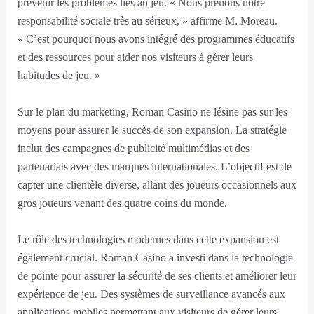
prévenir les problèmes liés au jeu. « Nous prenons notre
responsabilité sociale très au sérieux, » affirme M. Moreau.
« C’est pourquoi nous avons intégré des programmes éducatifs
et des ressources pour aider nos visiteurs à gérer leurs
habitudes de jeu. »
Sur le plan du marketing, Roman Casino ne lésine pas sur les
moyens pour assurer le succès de son expansion. La stratégie
inclut des campagnes de publicité multimédias et des
partenariats avec des marques internationales. L’objectif est de
capter une clientèle diverse, allant des joueurs occasionnels aux
gros joueurs venant des quatre coins du monde.
Le rôle des technologies modernes dans cette expansion est
également crucial. Roman Casino a investi dans la technologie
de pointe pour assurer la sécurité de ses clients et améliorer leur
expérience de jeu. Des systèmes de surveillance avancés aux
applications mobiles permettant aux visiteurs de gérer leurs