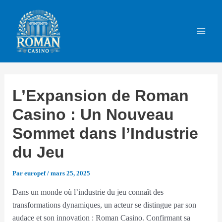
Aller
au
contenu
MAI
MEN
L’Expansion de Roman
Casino : Un Nouveau
Sommet dans l’Industrie
du Jeu
Par
europef
/
mars 25, 2025
Dans un monde où l’industrie du jeu connaît des
transformations dynamiques, un acteur se distingue par son
audace et son innovation : Roman Casino. Confirmant sa