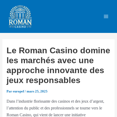
Aller
au
contenu
MAI
MEN
Le Roman Casino domine
les marchés avec une
approche innovante des
jeux responsables
Par
europef
/
mars 25, 2025
Dans l’industrie florissante des casinos et des jeux d’argent,
l’attention du public et des professionnels se tourne vers le
Roman Casino, qui vient de lancer une initiative