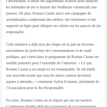
l’information. Il utilise des algorithmes avancés pour analyser
les habitudes de jeu et fournir des feedbacks constructifs aux
joueurs. De plus, Roman Casino lance une campagne de
sensibilisation comprenant des ateliers, des séminaires et des
supports en ligne pour éduquer ses clients sur les aspects du jeu
responsable.
Cette initiative a déjà reçu des éloges de la part de diverses
associations de protection des consommateurs et de santé
publique, qui voient dans le programme du Roman Casino un
modèle potentiel pour l’ensemble de l’industrie. « Ce que
Roman Casino a accompli ici est remarquable. Ils ont établi
une nouvelle norme que tous les autres casinos devraient
aspirer à atteindre, » commente Sylvie Fontaine, présidente de
l’Association pour le Jeu Responsable.
En outre, Roman Casino ne se repose pas sur ses lauriers.
L’entreprise planifie déjà des expansions de son programme