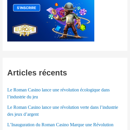
Articles récents
Le Roman Casino lance une révolution écologique dans
l’industrie du jeu
Le Roman Casino lance une révolution verte dans l’industrie
des jeux d’argent
L’Inauguration du Roman Casino Marque une Révolution