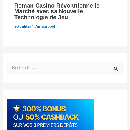
Roman Casino Révolutionne le
Marché avec sa Nouvelle
Technologie de Jeu
actualités
/ Par
europef
R
e
c
h
e
r
c
h
e
r
: