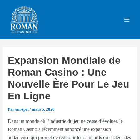
Aller
au
contenu
MAI
MEN
Expansion Mondiale de
Roman Casino : Une
Nouvelle Ère Pour Le Jeu
En Ligne
Par
europef
/
mars 5, 2026
Dans un monde où l’industrie du jeu ne cesse d’évoluer, le
Roman Casino a récemment annoncé une expansion
audacieuse qui promet de redéfinir les standards du secteur des