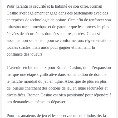
Pour garantir la sécurité et la fiabilité de son offre, Roman
Casino s’est également engagé dans des partenariats avec des
entreprises de technologie de pointe. Ceci afin de renforcer son
infrastructure numérique et de garantir que les normes les plus
élevées de sécurité des données sont respectées. Cela est
essentiel non seulement pour se conformer aux réglementations
locales strictes, mais aussi pour gagner et maintenir la
confiance des joueurs.
L’avenir semble radieux pour Roman Casino, dont l’expansion
marque une étape significative dans son ambition de dominer
le marché mondial du jeu en ligne. Alors que de plus en plus
de joueurs cherchent des options de jeu en ligne sécurisées et
diversifiées, Roman Casino est bien positionné pour répondre à
ces demandes et même les dépasser.
Pour les amateurs de jeu et les observateurs de l’industrie, la