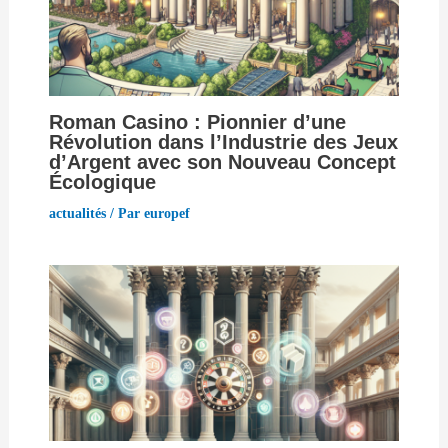
Roman Casino : Pionnier d’une
Révolution dans l’Industrie des Jeux
d’Argent avec son Nouveau Concept
Écologique
actualités
/ Par
europef