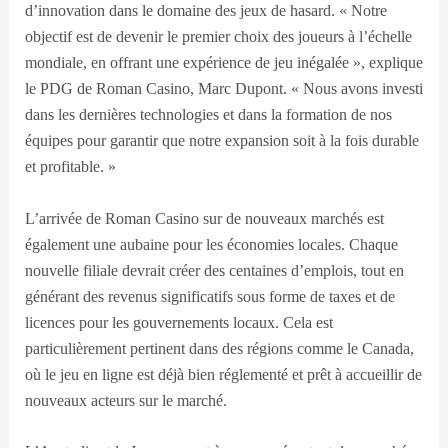
d’innovation dans le domaine des jeux de hasard. « Notre
objectif est de devenir le premier choix des joueurs à l’échelle
mondiale, en offrant une expérience de jeu inégalée », explique
le PDG de Roman Casino, Marc Dupont. « Nous avons investi
dans les dernières technologies et dans la formation de nos
équipes pour garantir que notre expansion soit à la fois durable
et profitable. »
L’arrivée de Roman Casino sur de nouveaux marchés est
également une aubaine pour les économies locales. Chaque
nouvelle filiale devrait créer des centaines d’emplois, tout en
générant des revenus significatifs sous forme de taxes et de
licences pour les gouvernements locaux. Cela est
particulièrement pertinent dans des régions comme le Canada,
où le jeu en ligne est déjà bien réglementé et prêt à accueillir de
nouveaux acteurs sur le marché.