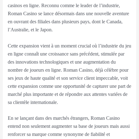
casinos en ligne. Reconnu comme le leader de l’industrie,
Roman Casino se lance désormais dans une nouvelle aventure
en ouvrant des filiales dans plusieurs pays, dont le Canada,
l’Australie, et le Japon.
Cette expansion vient à un moment crucial où l’industrie du jeu
en ligne connaît une croissance sans précédent, stimulée par
des innovations technologiques et une augmentation du
nombre de joueurs en ligne. Roman Casino, déjà célèbre pour
ses jeux de haute qualité et son service client impeccable, voit
cette expansion comme une opportunité de capturer une part de
marché plus importante et de répondre aux attentes variées de
sa clientèle internationale.
En se lançant dans des marchés étrangers, Roman Casino
entend non seulement augmenter sa base de joueurs mais aussi
renforcer sa marque comme synonyme de fiabilité et