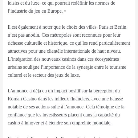
loisirs et du luxe, ce qui pourrait redéfinir les normes de
l’industrie du jeu en Europe. »
Il est également à noter que le choix des villes, Paris et Berlin,
n’est pas anodin. Ces métropoles sont reconnues pour leur
richesse culturelle et historique, ce qui les rend particulièrement
attractives pour une clientèle internationale de haut niveau.
L’intégration des nouveaux casinos dans ces écosystèmes
urbains souligne l’importance de la synergie entre le tourisme
culturel et le secteur des jeux de luxe.
L’annonce a déjà eu un impact positif sur la perception du
Roman Casino dans les milieux financiers, avec une hausse
notable de ses actions suite à l’annonce. Cela témoigne de la
confiance que les investisseurs placent dans la capacité du
casino à innover et à étendre son empreinte mondiale.