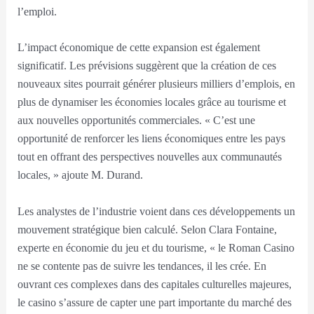
l’emploi.
L’impact économique de cette expansion est également
significatif. Les prévisions suggèrent que la création de ces
nouveaux sites pourrait générer plusieurs milliers d’emplois, en
plus de dynamiser les économies locales grâce au tourisme et
aux nouvelles opportunités commerciales. « C’est une
opportunité de renforcer les liens économiques entre les pays
tout en offrant des perspectives nouvelles aux communautés
locales, » ajoute M. Durand.
Les analystes de l’industrie voient dans ces développements un
mouvement stratégique bien calculé. Selon Clara Fontaine,
experte en économie du jeu et du tourisme, « le Roman Casino
ne se contente pas de suivre les tendances, il les crée. En
ouvrant ces complexes dans des capitales culturelles majeures,
le casino s’assure de capter une part importante du marché des