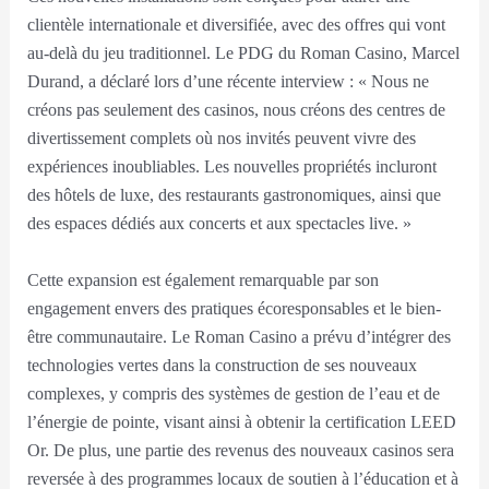
clientèle internationale et diversifiée, avec des offres qui vont
au-delà du jeu traditionnel. Le PDG du Roman Casino, Marcel
Durand, a déclaré lors d’une récente interview : « Nous ne
créons pas seulement des casinos, nous créons des centres de
divertissement complets où nos invités peuvent vivre des
expériences inoubliables. Les nouvelles propriétés incluront
des hôtels de luxe, des restaurants gastronomiques, ainsi que
des espaces dédiés aux concerts et aux spectacles live. »
Cette expansion est également remarquable par son
engagement envers des pratiques écoresponsables et le bien-
être communautaire. Le Roman Casino a prévu d’intégrer des
technologies vertes dans la construction de ses nouveaux
complexes, y compris des systèmes de gestion de l’eau et de
l’énergie de pointe, visant ainsi à obtenir la certification LEED
Or. De plus, une partie des revenus des nouveaux casinos sera
reversée à des programmes locaux de soutien à l’éducation et à