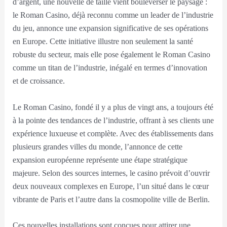
d’argent, une nouvelle de taille vient bouleverser le paysage :
le Roman Casino, déjà reconnu comme un leader de l’industrie
du jeu, annonce une expansion significative de ses opérations
en Europe. Cette initiative illustre non seulement la santé
robuste du secteur, mais elle pose également le Roman Casino
comme un titan de l’industrie, inégalé en termes d’innovation
et de croissance.
Le Roman Casino, fondé il y a plus de vingt ans, a toujours été
à la pointe des tendances de l’industrie, offrant à ses clients une
expérience luxueuse et complète. Avec des établissements dans
plusieurs grandes villes du monde, l’annonce de cette
expansion européenne représente une étape stratégique
majeure. Selon des sources internes, le casino prévoit d’ouvrir
deux nouveaux complexes en Europe, l’un situé dans le cœur
vibrante de Paris et l’autre dans la cosmopolite ville de Berlin.
Ces nouvelles installations sont conçues pour attirer une