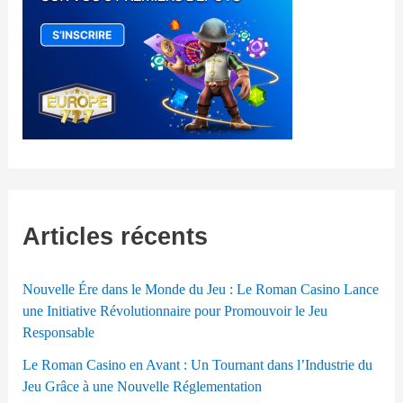
:
Articles récents
Nouvelle Ére dans le Monde du Jeu : Le Roman Casino Lance
une Initiative Révolutionnaire pour Promouvoir le Jeu
Responsable
Le Roman Casino en Avant : Un Tournant dans l’Industrie du
Jeu Grâce à une Nouvelle Réglementation