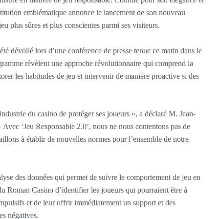
institution emblématique annonce le lancement de son nouveau
u plus sûres et plus conscientes parmi ses visiteurs.
été dévoilé lors d’une conférence de presse tenue ce matin dans le
gramme révèlent une approche révolutionnaire qui comprend la
rer les habitudes de jeu et intervenir de manière proactive si des
ndustrie du casino de protéger ses joueurs », a déclaré M. Jean-
 Avec ‘Jeu Responsable 2.0’, nous ne nous contentons pas de
illons à établir de nouvelles normes pour l’ensemble de notre
lyse des données qui permet de suivre le comportement de jeu en
du Roman Casino d’identifier les joueurs qui pourraient être à
pulsifs et de leur offrir immédiatement un support et des
es négatives.