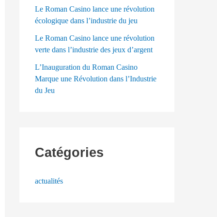
Le Roman Casino lance une révolution
écologique dans l’industrie du jeu
Le Roman Casino lance une révolution
verte dans l’industrie des jeux d’argent
L’Inauguration du Roman Casino
Marque une Révolution dans l’Industrie
du Jeu
Catégories
actualités