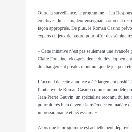
Outre la surveillance, le programme « Jeu Responsa
employés du casino, leur enseignant comment recon
façon appropriée. De plus, le Roman Casino prévoi
experts en jeux de hasard pour offrir des séminaires 
« Cette initiative n’est pas seulement une avancée 
Claire Fontaine, vice-présidente du développemen
du changement positif, montrant que le jeu peut être 
L’accueil de cette annonce a été largement positif.
l’initiative de Roman Casino comme un modèle pote
Jean-Pierre Gauvin, un spécialiste reconnu du je
pourrait très bien devenir la référence en matière
impressionnante et nécessaire. »
Alors que le programme est actuellement déployé 