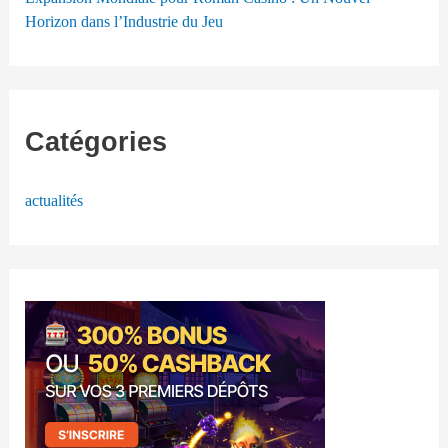
Horizon dans l’Industrie du Jeu
Catégories
actualités