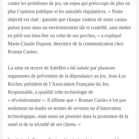
contre les problèmes de jeu, un enjeu qui préoccupe de plus en
plus l’opinion publique et les autorités régulatrices. « Notre
objectif est clair : garantir que chaque visiteur de notre casino
puisse jouer dans un environnement sûr et contrôlé, sans mettre
en péril son bien-être ou celui de ses proches, » a expliqué
Marie-Claude Dupont, directrice de la communication chez
Roman Casino.
La mise en œuvre de SafeBet a été saluée par plusieurs
organismes de prévention de la dépendance au jeu. Jean-Luc
Rocher, président de l’Association Française du Jeu
Responsable, a qualifié cette technologie de
« révolutionnaire ». Il affirme que « Roman Casino n’est pas
seulement un leader en termes de revenus ou d’innovation
technologique, mais aussi un pionnier dans la promotion de la
santé et de la sécurité de ses clients. »