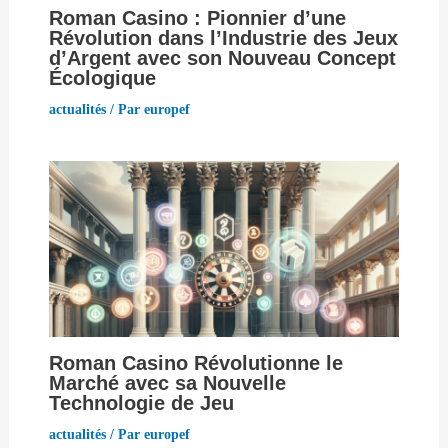
Roman Casino : Pionnier d’une
Révolution dans l’Industrie des Jeux
d’Argent avec son Nouveau Concept
Écologique
actualités
/ Par
europef
Roman Casino Révolutionne le
Marché avec sa Nouvelle
Technologie de Jeu
actualités
/ Par
europef