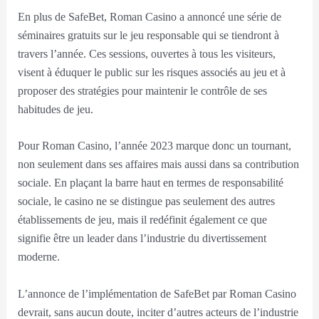
En plus de SafeBet, Roman Casino a annoncé une série de
séminaires gratuits sur le jeu responsable qui se tiendront à
travers l’année. Ces sessions, ouvertes à tous les visiteurs,
visent à éduquer le public sur les risques associés au jeu et à
proposer des stratégies pour maintenir le contrôle de ses
habitudes de jeu.
Pour Roman Casino, l’année 2023 marque donc un tournant,
non seulement dans ses affaires mais aussi dans sa contribution
sociale. En plaçant la barre haut en termes de responsabilité
sociale, le casino ne se distingue pas seulement des autres
établissements de jeu, mais il redéfinit également ce que
signifie être un leader dans l’industrie du divertissement
moderne.
L’annonce de l’implémentation de SafeBet par Roman Casino
devrait, sans aucun doute, inciter d’autres acteurs de l’industrie