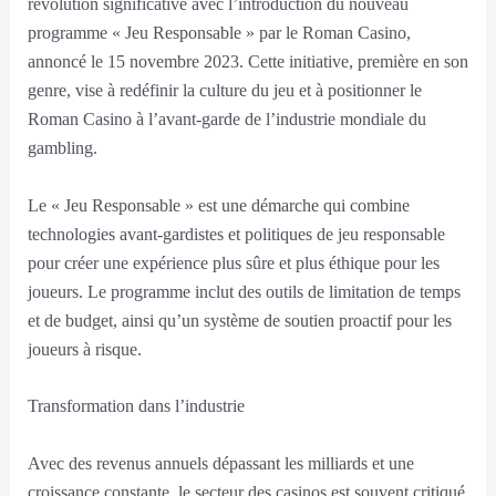
révolution significative avec l’introduction du nouveau
programme « Jeu Responsable » par le Roman Casino,
annoncé le 15 novembre 2023. Cette initiative, première en son
genre, vise à redéfinir la culture du jeu et à positionner le
Roman Casino à l’avant-garde de l’industrie mondiale du
gambling.
Le « Jeu Responsable » est une démarche qui combine
technologies avant-gardistes et politiques de jeu responsable
pour créer une expérience plus sûre et plus éthique pour les
joueurs. Le programme inclut des outils de limitation de temps
et de budget, ainsi qu’un système de soutien proactif pour les
joueurs à risque.
Transformation dans l’industrie
Avec des revenus annuels dépassant les milliards et une
croissance constante, le secteur des casinos est souvent critiqué