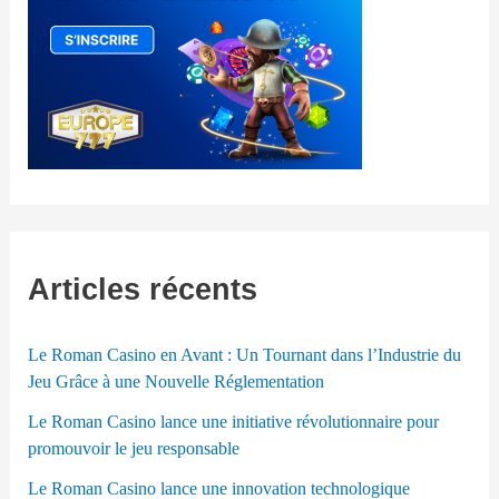
:
Articles récents
Le Roman Casino en Avant : Un Tournant dans l’Industrie du
Jeu Grâce à une Nouvelle Réglementation
Le Roman Casino lance une initiative révolutionnaire pour
promouvoir le jeu responsable
Le Roman Casino lance une innovation technologique