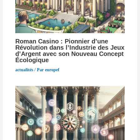
Roman Casino : Pionnier d’une
Révolution dans l’Industrie des Jeux
d’Argent avec son Nouveau Concept
Écologique
actualités
/ Par
europef