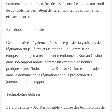
vraiment à cœur le bien-être de ses clients. Les nouveaux outils
de contrôle me permettent de gérer mon temps et mon argent
efficacement. »
Réactions internationales
Cette initiative a également été saluée par des organismes de
régulation du jeu à travers le monde. La Commission
européenne du jeu a récemment mentionné le Roman Casino
dans son rapport annuel comme un exemple de bonnes
pratiques dans l’industrie. « Le Roman Casino est un leader
dans le domaine de la régulation et de la protection des
joueurs, » note le rapport.
Technologies utilisées
Le programme « Jeu Responsable » utilise des technologies de