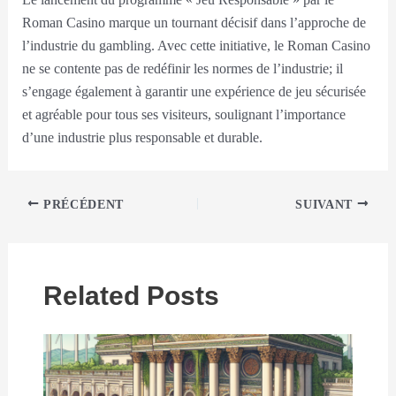
Roman Casino marque un tournant décisif dans l’approche de
l’industrie du gambling. Avec cette initiative, le Roman Casino
ne se contente pas de redéfinir les normes de l’industrie; il
s’engage également à garantir une expérience de jeu sécurisée
et agréable pour tous ses visiteurs, soulignant l’importance
d’une industrie plus responsable et durable.
PRÉCÉDENT
SUIVANT
Related Posts