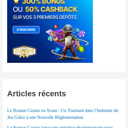
e
r
:
Articles récents
Le Roman Casino en Avant : Un Tournant dans l’Industrie du
Jeu Grâce à une Nouvelle Réglementation
Le Roman Casino lance une initiative révolutionnaire pour