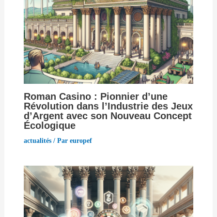
Roman Casino : Pionnier d’une
Révolution dans l’Industrie des Jeux
d’Argent avec son Nouveau Concept
Écologique
actualités
/ Par
europef