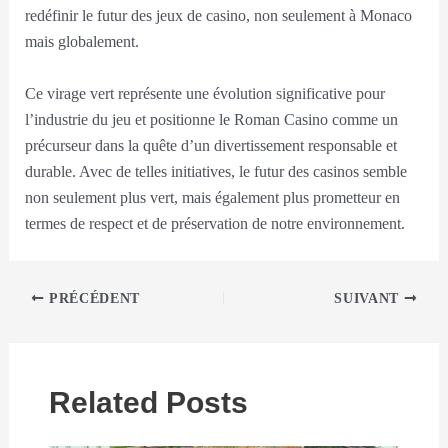
redéfinir le futur des jeux de casino, non seulement à Monaco
mais globalement.
Ce virage vert représente une évolution significative pour
l’industrie du jeu et positionne le Roman Casino comme un
précurseur dans la quête d’un divertissement responsable et
durable. Avec de telles initiatives, le futur des casinos semble
non seulement plus vert, mais également plus prometteur en
termes de respect et de préservation de notre environnement.
PRÉCÉDENT
SUIVANT
Related Posts