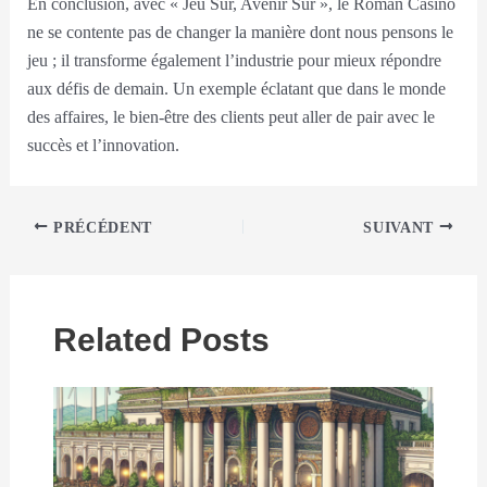
En conclusion, avec « Jeu Sûr, Avenir Sûr », le Roman Casino
ne se contente pas de changer la manière dont nous pensons le
jeu ; il transforme également l’industrie pour mieux répondre
aux défis de demain. Un exemple éclatant que dans le monde
des affaires, le bien-être des clients peut aller de pair avec le
succès et l’innovation.
PRÉCÉDENT
SUIVANT
Related Posts