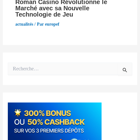
Roman Casino Révolutionne le
Marché avec sa Nouvelle
Technologie de Jeu
actualités
/ Par
europef
R
e
c
h
e
r
c
h
e
r
: