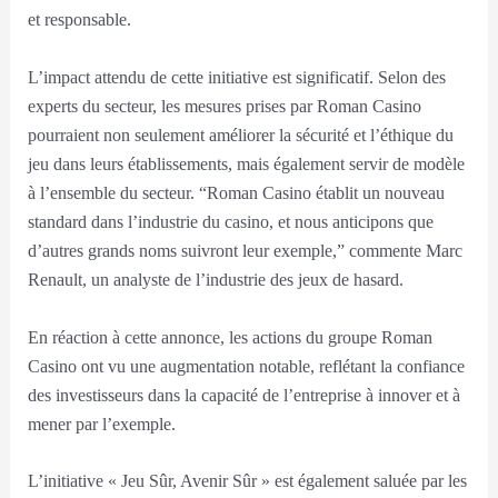
et responsable.
L’impact attendu de cette initiative est significatif. Selon des
experts du secteur, les mesures prises par Roman Casino
pourraient non seulement améliorer la sécurité et l’éthique du
jeu dans leurs établissements, mais également servir de modèle
à l’ensemble du secteur. “Roman Casino établit un nouveau
standard dans l’industrie du casino, et nous anticipons que
d’autres grands noms suivront leur exemple,” commente Marc
Renault, un analyste de l’industrie des jeux de hasard.
En réaction à cette annonce, les actions du groupe Roman
Casino ont vu une augmentation notable, reflétant la confiance
des investisseurs dans la capacité de l’entreprise à innover et à
mener par l’exemple.
L’initiative « Jeu Sûr, Avenir Sûr » est également saluée par les