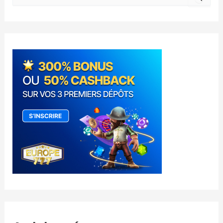
c
h
e
r
c
h
e
r
: