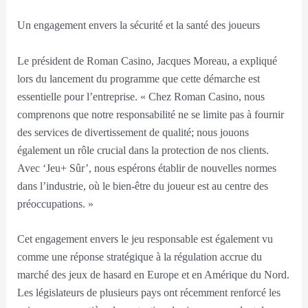
Un engagement envers la sécurité et la santé des joueurs
Le président de Roman Casino, Jacques Moreau, a expliqué
lors du lancement du programme que cette démarche est
essentielle pour l’entreprise. « Chez Roman Casino, nous
comprenons que notre responsabilité ne se limite pas à fournir
des services de divertissement de qualité; nous jouons
également un rôle crucial dans la protection de nos clients.
Avec ‘Jeu+ Sûr’, nous espérons établir de nouvelles normes
dans l’industrie, où le bien-être du joueur est au centre des
préoccupations. »
Cet engagement envers le jeu responsable est également vu
comme une réponse stratégique à la régulation accrue du
marché des jeux de hasard en Europe et en Amérique du Nord.
Les législateurs de plusieurs pays ont récemment renforcé les