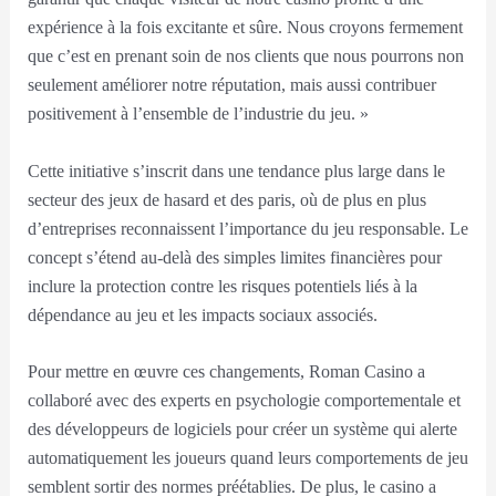
expérience à la fois excitante et sûre. Nous croyons fermement
que c’est en prenant soin de nos clients que nous pourrons non
seulement améliorer notre réputation, mais aussi contribuer
positivement à l’ensemble de l’industrie du jeu. »
Cette initiative s’inscrit dans une tendance plus large dans le
secteur des jeux de hasard et des paris, où de plus en plus
d’entreprises reconnaissent l’importance du jeu responsable. Le
concept s’étend au-delà des simples limites financières pour
inclure la protection contre les risques potentiels liés à la
dépendance au jeu et les impacts sociaux associés.
Pour mettre en œuvre ces changements, Roman Casino a
collaboré avec des experts en psychologie comportementale et
des développeurs de logiciels pour créer un système qui alerte
automatiquement les joueurs quand leurs comportements de jeu
semblent sortir des normes préétablies. De plus, le casino a