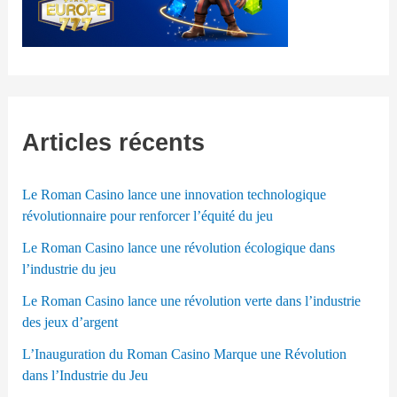
Articles récents
Le Roman Casino lance une innovation technologique
révolutionnaire pour renforcer l’équité du jeu
Le Roman Casino lance une révolution écologique dans
l’industrie du jeu
Le Roman Casino lance une révolution verte dans l’industrie
des jeux d’argent
L’Inauguration du Roman Casino Marque une Révolution
dans l’Industrie du Jeu