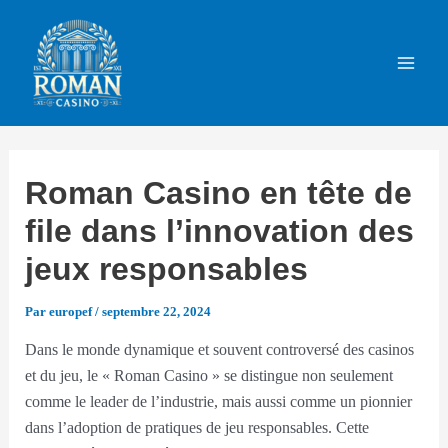
Aller
au
contenu
MAI
MEN
Roman Casino en tête de
file dans l’innovation des
jeux responsables
Par
europef
/
septembre 22, 2024
Dans le monde dynamique et souvent controversé des casinos
et du jeu, le « Roman Casino » se distingue non seulement
comme le leader de l’industrie, mais aussi comme un pionnier
dans l’adoption de pratiques de jeu responsables. Cette