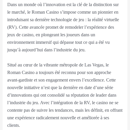
Dans un monde où l’innovation est la clé de la distinction sur
le marché, le Roman Casino s’impose comme un pionnier en
introduisant sa dernière technologie de jeu : la réalité virtuelle
(RV). Cette avancée promet de remodeler l’expérience des
jeux de casino, en plongeant les joueurs dans un
environnement immersif qui dépasse tout ce qui a été vu
jusqu’à aujourd’hui dans l’industrie du jeu.
Situé au cœur de la vibrante métropole de Las Vegas, le
Roman Casino a toujours été reconnu pour son approche
avant-gardiste et son engagement envers l’excellence. Cette
nouvelle initiative n’est que la dernière en date d’une série
d’innovations qui ont consolidé sa réputation de leader dans
l’industrie du jeu. Avec l’intégration de la RV, le casino ne se
contente pas de suivre les tendances, mais les définit, en offrant
une expérience radicalement nouvelle et améliorée à ses
clients.