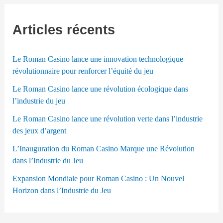
Articles récents
Le Roman Casino lance une innovation technologique
révolutionnaire pour renforcer l’équité du jeu
Le Roman Casino lance une révolution écologique dans
l’industrie du jeu
Le Roman Casino lance une révolution verte dans l’industrie
des jeux d’argent
L’Inauguration du Roman Casino Marque une Révolution
dans l’Industrie du Jeu
Expansion Mondiale pour Roman Casino : Un Nouvel
Horizon dans l’Industrie du Jeu