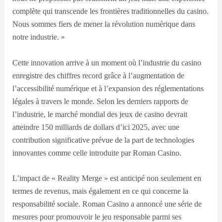
complète qui transcende les frontières traditionnelles du casino.
Nous sommes fiers de mener la révolution numérique dans
notre industrie. »
Cette innovation arrive à un moment où l’industrie du casino
enregistre des chiffres record grâce à l’augmentation de
l’accessibilité numérique et à l’expansion des réglementations
légales à travers le monde. Selon les derniers rapports de
l’industrie, le marché mondial des jeux de casino devrait
atteindre 150 milliards de dollars d’ici 2025, avec une
contribution significative prévue de la part de technologies
innovantes comme celle introduite par Roman Casino.
L’impact de « Reality Merge » est anticipé non seulement en
termes de revenus, mais également en ce qui concerne la
responsabilité sociale. Roman Casino a annoncé une série de
mesures pour promouvoir le jeu responsable parmi ses