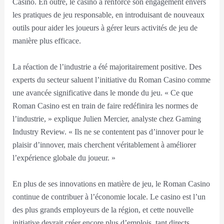
Casino. En outre, le casino a renforcé son engagement envers
les pratiques de jeu responsable, en introduisant de nouveaux
outils pour aider les joueurs à gérer leurs activités de jeu de
manière plus efficace.
La réaction de l’industrie a été majoritairement positive. Des
experts du secteur saluent l’initiative du Roman Casino comme
une avancée significative dans le monde du jeu. « Ce que
Roman Casino est en train de faire redéfinira les normes de
l’industrie, » explique Julien Mercier, analyste chez Gaming
Industry Review. « Ils ne se contentent pas d’innover pour le
plaisir d’innover, mais cherchent véritablement à améliorer
l’expérience globale du joueur. »
En plus de ses innovations en matière de jeu, le Roman Casino
continue de contribuer à l’économie locale. Le casino est l’un
des plus grands employeurs de la région, et cette nouvelle
initiative devrait créer encore plus d’emplois, tant directs