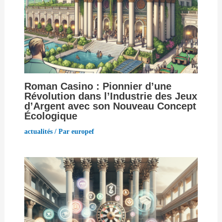
Roman Casino : Pionnier d’une
Révolution dans l’Industrie des Jeux
d’Argent avec son Nouveau Concept
Écologique
actualités
/ Par
europef