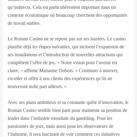
qu’indirects. Cela est particulièrement important dans un
contexte économique où beaucoup cherchent des opportunités
de travail stables.
Le Roman Casino ne se repose pas sur ses lauriers. Le casino
planifie déjà les étapes suivantes, qui incluent l’expansion de
ses installations et l’introduction de nouvelles attractions qui
complètent l’offre de jeu. « Notre vision pour l’avenir est
claire, » affirme Marianne Dubois. « Continuer à innover,
exceller et offrir à nos clients des expériences qu’ils ne
trouveront nulle part ailleurs. »
Avec ses plans ambitieux et sa constante quête d’innovation, le
Roman Casino semble bien parti pour maintenir sa position de
leader dans l’industrie mondiale du gambling. Pour les
passionnés de jeux, mais aussi pour les observateurs de
l’industrie, il sera fascinant de voir comment ces initiatives