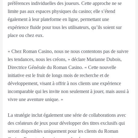
préférences individuelles des joueurs. Cette approche ne se
limite pas aux espaces physiques du casino; elle s’étend
également à leur plateforme en ligne, permettant une
expérience fluide pour tous les utilisateurs, qu’ils soient sur
place ou chez eux.
« Chez Roman Casino, nous ne nous contentons pas de suivre
les tendances, nous les créons, » déclare Marianne Dubois,
Directrice Générale du Roman Casino. « Cette nouvelle
initiative est le fruit de longs mois de recherche et de
développement, visant à offrir à nos clients une expérience
incomparable qui les invite non seulement à jouer, mais aussi à
vivre une aventure unique. »
La stratégie inclut également une série de collaborations avec
des créateurs de jeux pour développer des titres exclusifs qui
seront disponibles uniquement pour les clients du Roman