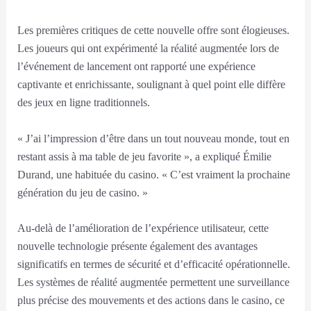
Les premières critiques de cette nouvelle offre sont élogieuses.
Les joueurs qui ont expérimenté la réalité augmentée lors de
l’événement de lancement ont rapporté une expérience
captivante et enrichissante, soulignant à quel point elle diffère
des jeux en ligne traditionnels.
« J’ai l’impression d’être dans un tout nouveau monde, tout en
restant assis à ma table de jeu favorite », a expliqué Émilie
Durand, une habituée du casino. « C’est vraiment la prochaine
génération du jeu de casino. »
Au-delà de l’amélioration de l’expérience utilisateur, cette
nouvelle technologie présente également des avantages
significatifs en termes de sécurité et d’efficacité opérationnelle.
Les systèmes de réalité augmentée permettent une surveillance
plus précise des mouvements et des actions dans le casino, ce