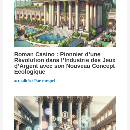
Roman Casino : Pionnier d’une
Révolution dans l’Industrie des Jeux
d’Argent avec son Nouveau Concept
Écologique
actualités
/ Par
europef