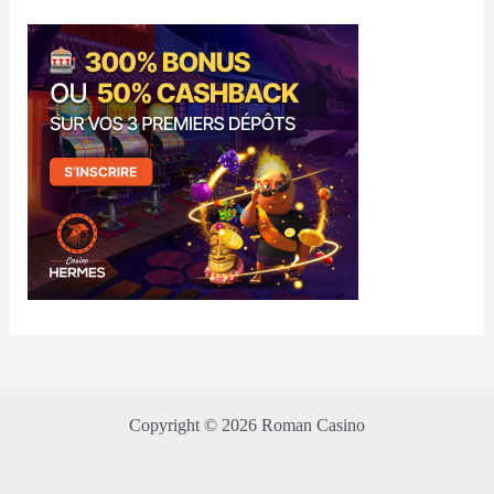
Copyright © 2026 Roman Casino