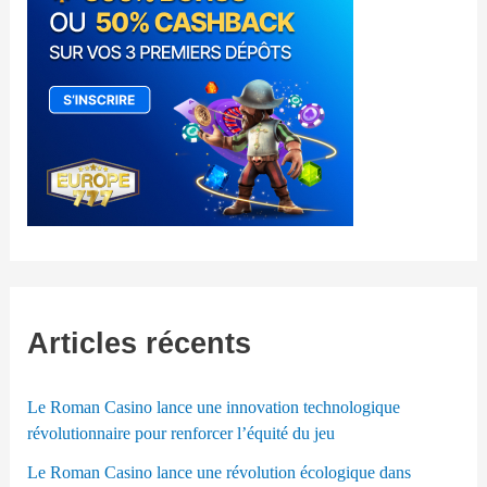
r
:
Articles récents
Le Roman Casino lance une innovation technologique
révolutionnaire pour renforcer l’équité du jeu
Le Roman Casino lance une révolution écologique dans