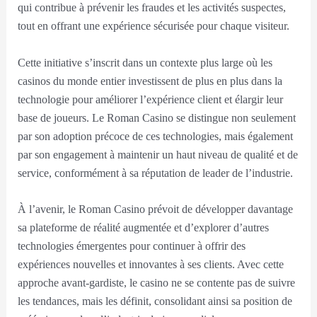
qui contribue à prévenir les fraudes et les activités suspectes,
tout en offrant une expérience sécurisée pour chaque visiteur.
Cette initiative s’inscrit dans un contexte plus large où les
casinos du monde entier investissent de plus en plus dans la
technologie pour améliorer l’expérience client et élargir leur
base de joueurs. Le Roman Casino se distingue non seulement
par son adoption précoce de ces technologies, mais également
par son engagement à maintenir un haut niveau de qualité et de
service, conformément à sa réputation de leader de l’industrie.
À l’avenir, le Roman Casino prévoit de développer davantage
sa plateforme de réalité augmentée et d’explorer d’autres
technologies émergentes pour continuer à offrir des
expériences nouvelles et innovantes à ses clients. Avec cette
approche avant-gardiste, le casino ne se contente pas de suivre
les tendances, mais les définit, consolidant ainsi sa position de