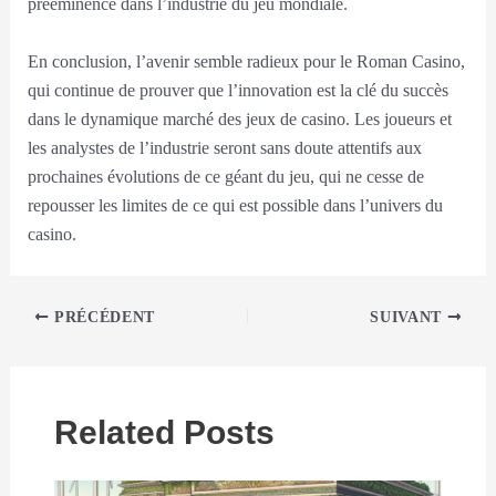
prééminence dans l’industrie du jeu mondiale.
En conclusion, l’avenir semble radieux pour le Roman Casino,
qui continue de prouver que l’innovation est la clé du succès
dans le dynamique marché des jeux de casino. Les joueurs et
les analystes de l’industrie seront sans doute attentifs aux
prochaines évolutions de ce géant du jeu, qui ne cesse de
repousser les limites de ce qui est possible dans l’univers du
casino.
PRÉCÉDENT
SUIVANT
Related Posts