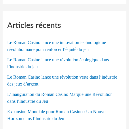
Articles récents
Le Roman Casino lance une innovation technologique
révolutionnaire pour renforcer l’équité du jeu
Le Roman Casino lance une révolution écologique dans
l’industrie du jeu
Le Roman Casino lance une révolution verte dans l’industrie
des jeux d’argent
L’Inauguration du Roman Casino Marque une Révolution
dans l’Industrie du Jeu
Expansion Mondiale pour Roman Casino : Un Nouvel
Horizon dans l’Industrie du Jeu