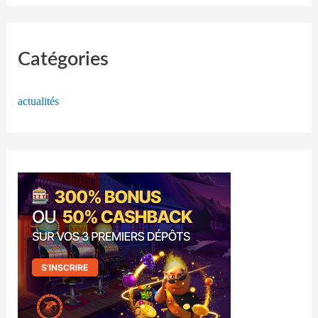
Catégories
actualités