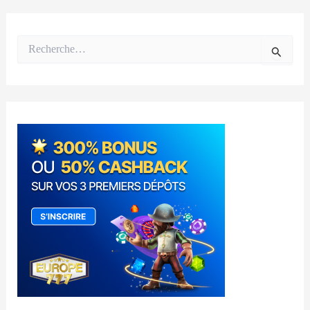
R
e
c
h
e
r
c
h
e
r
: