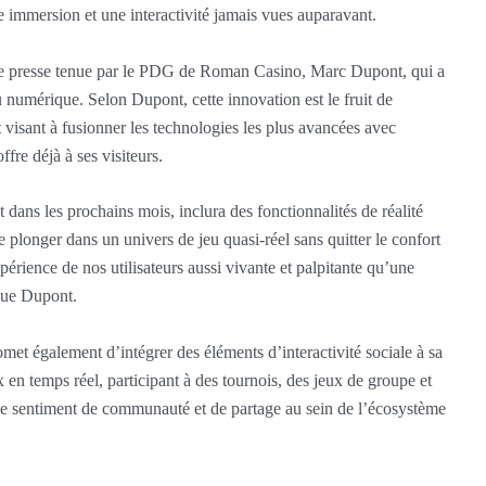
e immersion et une interactivité jamais vues auparavant.
 de presse tenue par le PDG de Roman Casino, Marc Dupont, qui a
u numérique. Selon Dupont, cette innovation est le fruit de
visant à fusionner les technologies les plus avancées avec
fre déjà à ses visiteurs.
t dans les prochains mois, inclura des fonctionnalités de réalité
 plonger dans un univers de jeu quasi-réel sans quitter le confort
xpérience de nos utilisateurs aussi vivante et palpitante qu’une
ique Dupont.
t également d’intégrer des éléments d’interactivité sociale à sa
 en temps réel, participant à des tournois, des jeux de groupe et
 le sentiment de communauté et de partage au sein de l’écosystème