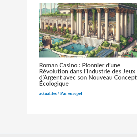
Roman Casino : Pionnier d’une
Révolution dans l’Industrie des Jeux
d’Argent avec son Nouveau Concept
Écologique
actualités
/ Par
europef