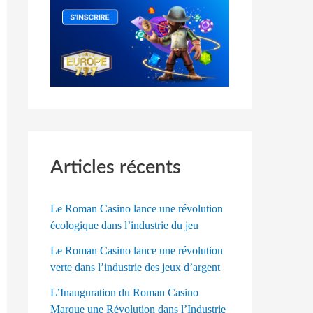
:
Articles récents
Le Roman Casino lance une révolution
écologique dans l’industrie du jeu
Le Roman Casino lance une révolution
verte dans l’industrie des jeux d’argent
L’Inauguration du Roman Casino
Marque une Révolution dans l’Industrie