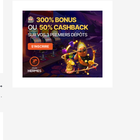
e Pour la Responsabilité dans le Jeu