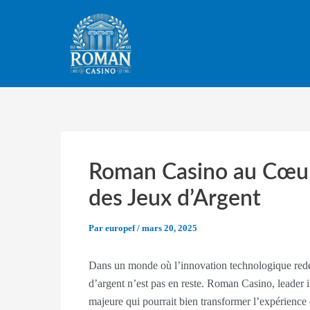
Aller
au
contenu
Roman Casino au Cœur
des Jeux d’Argent
Par
europef
/
mars 20, 2025
Dans un monde où l’innovation technologique redes
d’argent n’est pas en reste. Roman Casino, leader 
majeure qui pourrait bien transformer l’expérience 