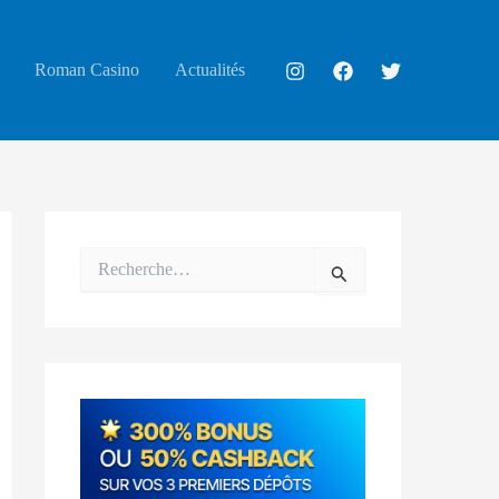
Roman Casino
Actualités
R
e
c
h
e
r
c
h
e
r