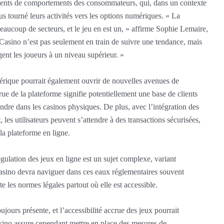
ments de comportements des consommateurs, qui, dans un contexte
s tourné leurs activités vers les options numériques. « La
eaucoup de secteurs, et le jeu en est un, » affirme Sophie Lemaire,
asino n’est pas seulement en train de suivre une tendance, mais
ent les joueurs à un niveau supérieur. »
rique pourrait également ouvrir de nouvelles avenues de
e de la plateforme signifie potentiellement une base de clients
endre dans les casinos physiques. De plus, avec l’intégration des
 les utilisateurs peuvent s’attendre à des transactions sécurisées,
 la plateforme en ligne.
gulation des jeux en ligne est un sujet complexe, variant
asino devra naviguer dans ces eaux réglementaires souvent
e les normes légales partout où elle est accessible.
ujours présente, et l’accessibilité accrue des jeux pourrait
ino assure cependant mettre en place des mesures de