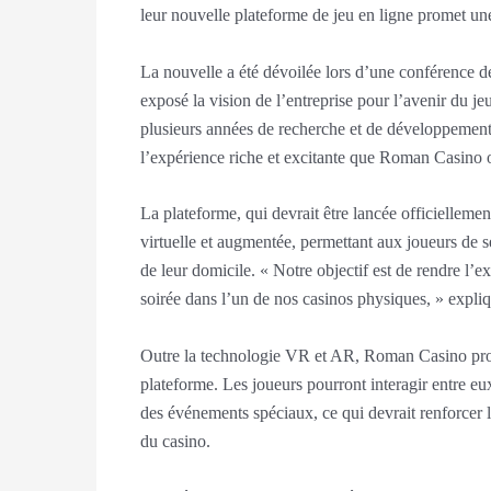
leur nouvelle plateforme de jeu en ligne promet un
La nouvelle a été dévoilée lors d’une conférence
exposé la vision de l’entreprise pour l’avenir du je
plusieurs années de recherche et de développement 
l’expérience riche et excitante que Roman Casino of
La plateforme, qui devrait être lancée officiellemen
virtuelle et augmentée, permettant aux joueurs de se
de leur domicile. « Notre objectif est de rendre l’e
soirée dans l’un de nos casinos physiques, » expl
Outre la technologie VR et AR, Roman Casino prome
plateforme. Les joueurs pourront interagir entre eux
des événements spéciaux, ce qui devrait renforcer
du casino.