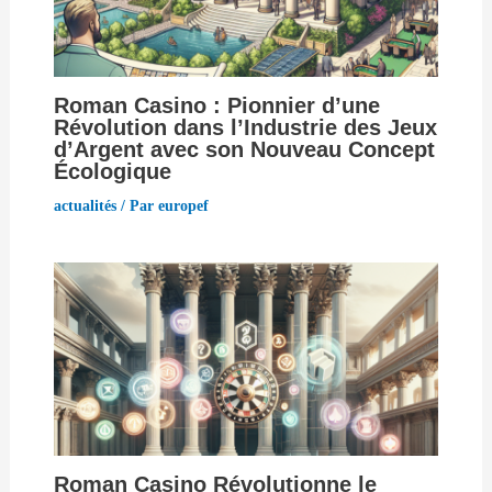
Roman Casino : Pionnier d’une
Révolution dans l’Industrie des Jeux
d’Argent avec son Nouveau Concept
Écologique
actualités
/ Par
europef
Roman Casino Révolutionne le