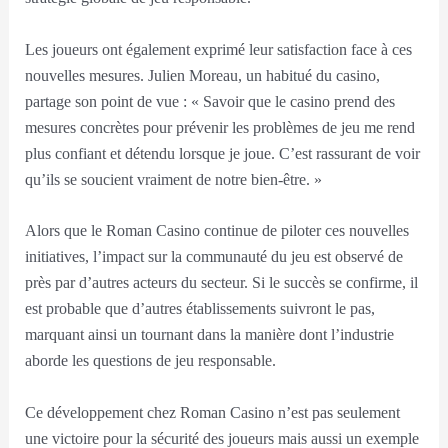
Les joueurs ont également exprimé leur satisfaction face à ces
nouvelles mesures. Julien Moreau, un habitué du casino,
partage son point de vue : « Savoir que le casino prend des
mesures concrètes pour prévenir les problèmes de jeu me rend
plus confiant et détendu lorsque je joue. C’est rassurant de voir
qu’ils se soucient vraiment de notre bien-être. »
Alors que le Roman Casino continue de piloter ces nouvelles
initiatives, l’impact sur la communauté du jeu est observé de
près par d’autres acteurs du secteur. Si le succès se confirme, il
est probable que d’autres établissements suivront le pas,
marquant ainsi un tournant dans la manière dont l’industrie
aborde les questions de jeu responsable.
Ce développement chez Roman Casino n’est pas seulement
une victoire pour la sécurité des joueurs mais aussi un exemple