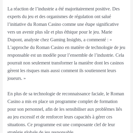
La réaction de l’industrie a été majoritairement positive. Des
experts du jeu et des organismes de régulation ont salué
l’initiative du Roman Casino comme une étape significative
vers un avenir plus sûr et plus éthique pour le jeu. Marie
Dupont, analyste chez Gaming Insights, a commenté : «
L’approche du Roman Casino en matière de technologie de jeu
responsable est un modèle pour l’ensemble de l’industrie. Cela
pourrait non seulement transformer la manière dont les casinos
gèrent les risques mais aussi comment ils soutiennent leurs
joueurs. »
En plus de sa technologie de reconnaissance faciale, le Roman
Casino a mis en place un programme complet de formation
pour son personnel, afin de les sensibiliser aux problèmes liés
au jeu excessif et de renforcer leurs capacités à gérer ces
situations. Ce programme est une composante clef de leur
stratégie globale de jeu responsable.