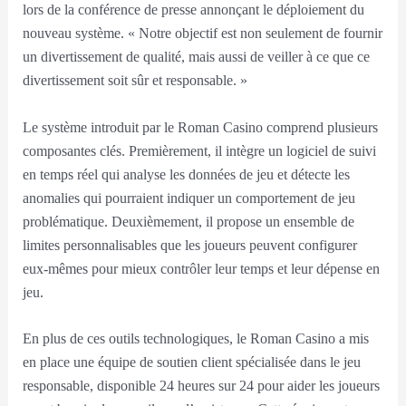
lors de la conférence de presse annonçant le déploiement du
nouveau système. « Notre objectif est non seulement de fournir
un divertissement de qualité, mais aussi de veiller à ce que ce
divertissement soit sûr et responsable. »
Le système introduit par le Roman Casino comprend plusieurs
composantes clés. Premièrement, il intègre un logiciel de suivi
en temps réel qui analyse les données de jeu et détecte les
anomalies qui pourraient indiquer un comportement de jeu
problématique. Deuxièmement, il propose un ensemble de
limites personnalisables que les joueurs peuvent configurer
eux-mêmes pour mieux contrôler leur temps et leur dépense en
jeu.
En plus de ces outils technologiques, le Roman Casino a mis
en place une équipe de soutien client spécialisée dans le jeu
responsable, disponible 24 heures sur 24 pour aider les joueurs