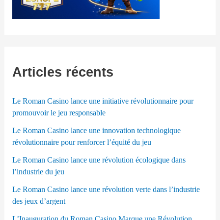
Articles récents
Le Roman Casino lance une initiative révolutionnaire pour
promouvoir le jeu responsable
Le Roman Casino lance une innovation technologique
révolutionnaire pour renforcer l’équité du jeu
Le Roman Casino lance une révolution écologique dans
l’industrie du jeu
Le Roman Casino lance une révolution verte dans l’industrie
des jeux d’argent
L’Inauguration du Roman Casino Marque une Révolution