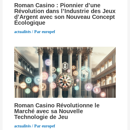
Roman Casino : Pionnier d’une
Révolution dans l’Industrie des Jeux
d’Argent avec son Nouveau Concept
Écologique
actualités
/ Par
europef
Roman Casino Révolutionne le
Marché avec sa Nouvelle
Technologie de Jeu
actualités
/ Par
europef