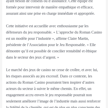
ayant besoin de conseils ou d’assistance. Cette équipe est
formée pour intervenir de manière empathique et efficace,
assurant ainsi une prise en charge immédiate et appropriée.
Cette initiative est accueillie avec enthousiasme par les
défenseurs du jeu responsable. « L’approche du Roman Casino
est un modèle pour l’industrie », affirme Claire Martin,
présidente de l’Association pour le Jeu Responsable. « Elle
démontre qu’il est possible de concilier rentabilité et éthique
dans le secteur des jeux d’argent. »
Le marché des jeux de casino ne cesse de croître, et avec lui,
les risques associés au jeu excessif. Dans ce contexte, les
actions du Roman Casino pourraient bien inspirer d’autres
acteurs du secteur à suivre le même chemin. En effet, un
engagement accru envers le jeu responsable pourrait non
seulement améliorer l’image de l’industrie mais aussi renforcer
la fidélité de la clientèle, qui est de plus en plus consciente des