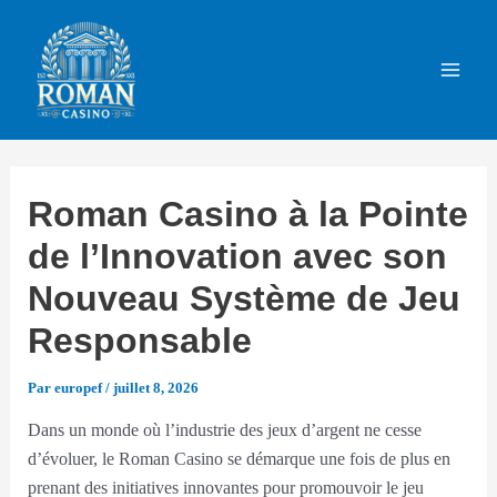
Aller
au
contenu
MAI
MEN
Roman Casino à la Pointe
de l’Innovation avec son
Nouveau Système de Jeu
Responsable
Par
europef
/
juillet 8, 2026
Dans un monde où l’industrie des jeux d’argent ne cesse
d’évoluer, le Roman Casino se démarque une fois de plus en
prenant des initiatives innovantes pour promouvoir le jeu