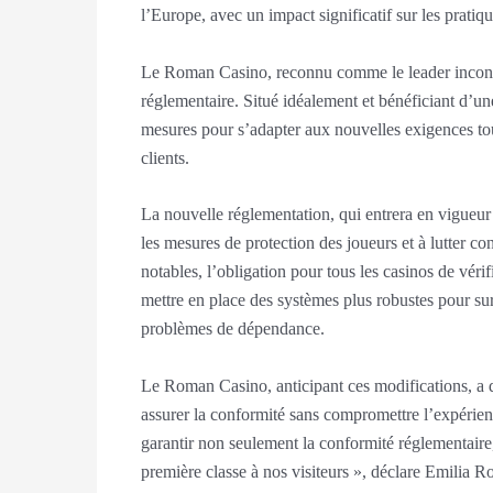
l’Europe, avec un impact significatif sur les pratiq
Le Roman Casino, reconnu comme le leader incontes
réglementaire. Situé idéalement et bénéficiant d’u
mesures pour s’adapter aux nouvelles exigences tou
clients.
La nouvelle réglementation, qui entrera en vigueur 
les mesures de protection des joueurs et à lutter c
notables, l’obligation pour tous les casinos de vérif
mettre en place des systèmes plus robustes pour sur
problèmes de dépendance.
Le Roman Casino, anticipant ces modifications, a
assurer la conformité sans compromettre l’expérien
garantir non seulement la conformité réglementaire, 
première classe à nos visiteurs », déclare Emilia