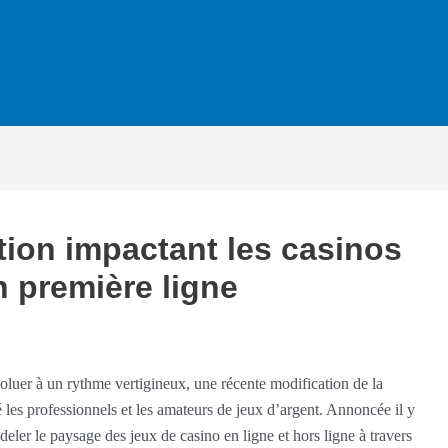
tion impactant les casinos
 première ligne
luer à un rythme vertigineux, une récente modification de la
 les professionnels et les amateurs de jeux d’argent. Annoncée il y
eler le paysage des jeux de casino en ligne et hors ligne à travers