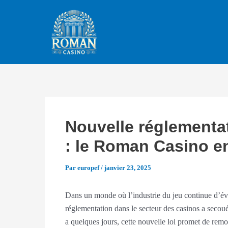
Aller
au
contenu
Nouvelle réglementa
: le Roman Casino en
Par
europef
/
janvier 23, 2025
Dans un monde où l’industrie du jeu continue d’évo
réglementation dans le secteur des casinos a secoué
a quelques jours, cette nouvelle loi promet de remod