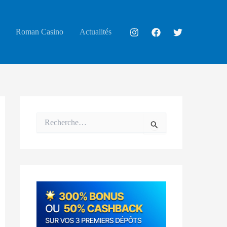
Roman Casino
Actualités
R
e
c
h
e
r
c
h
e
r