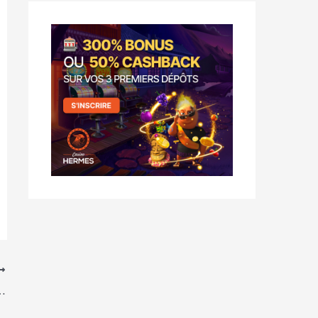
hnologie révolutionnaire de jeu responsable