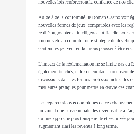
nouvelles lois renforceront la confiance de nos clien
Au-delà de la conformité, le Roman Casino voit ég
nouvelles formes de jeux, compatibles avec les règ
réalité augmentée et intelligence artificielle pour 
toujours été au cœur de notre stratégie de dévelo
contraintes peuvent en fait nous pousser à être enco
L’impact de la réglementation ne se limite pas au 
également touchés, et le secteur dans son ensemble 
discussions dans les forums professionnels et les 
meilleures pratiques pour mettre en œuvre ces chan
Les répercussions économiques de ces changements r
prévoient une baisse initiale des revenus due à l’a
qu’une approche plus transparente et sécurisée pourra
augmentant ainsi les revenus à long terme.