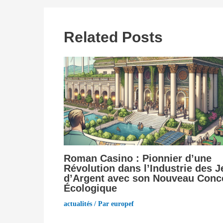
Related Posts
Roman Casino : Pionnier d’une
Révolution dans l’Industrie des J
d’Argent avec son Nouveau Conc
Écologique
actualités
/ Par
europef