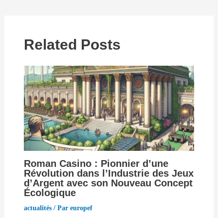
Related Posts
Roman Casino : Pionnier d’une
Révolution dans l’Industrie des Jeux
d’Argent avec son Nouveau Concept
Écologique
actualités
/ Par
europef