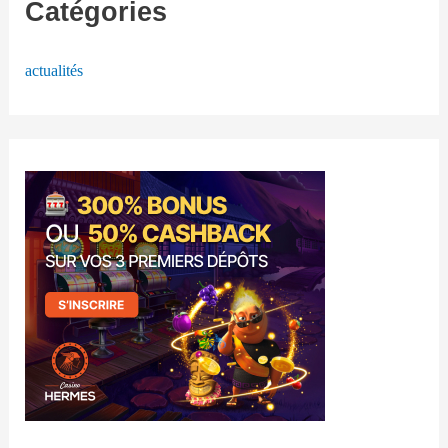
Catégories
actualités