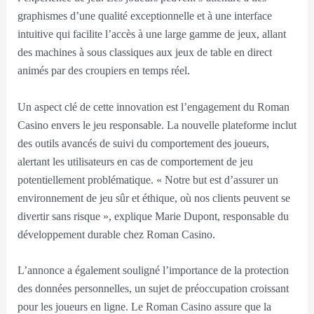
graphismes d’une qualité exceptionnelle et à une interface
intuitive qui facilite l’accès à une large gamme de jeux, allant
des machines à sous classiques aux jeux de table en direct
animés par des croupiers en temps réel.
Un aspect clé de cette innovation est l’engagement du Roman
Casino envers le jeu responsable. La nouvelle plateforme inclut
des outils avancés de suivi du comportement des joueurs,
alertant les utilisateurs en cas de comportement de jeu
potentiellement problématique. « Notre but est d’assurer un
environnement de jeu sûr et éthique, où nos clients peuvent se
divertir sans risque », explique Marie Dupont, responsable du
développement durable chez Roman Casino.
L’annonce a également souligné l’importance de la protection
des données personnelles, un sujet de préoccupation croissant
pour les joueurs en ligne. Le Roman Casino assure que la