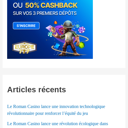
r
:
Articles récents
Le Roman Casino lance une innovation technologique
révolutionnaire pour renforcer l’équité du jeu
Le Roman Casino lance une révolution écologique dans