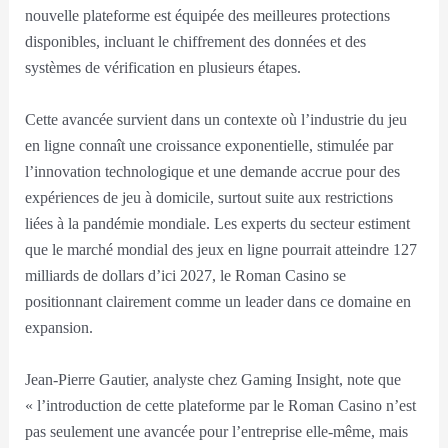
nouvelle plateforme est équipée des meilleures protections
disponibles, incluant le chiffrement des données et des
systèmes de vérification en plusieurs étapes.
Cette avancée survient dans un contexte où l’industrie du jeu
en ligne connaît une croissance exponentielle, stimulée par
l’innovation technologique et une demande accrue pour des
expériences de jeu à domicile, surtout suite aux restrictions
liées à la pandémie mondiale. Les experts du secteur estiment
que le marché mondial des jeux en ligne pourrait atteindre 127
milliards de dollars d’ici 2027, le Roman Casino se
positionnant clairement comme un leader dans ce domaine en
expansion.
Jean-Pierre Gautier, analyste chez Gaming Insight, note que
« l’introduction de cette plateforme par le Roman Casino n’est
pas seulement une avancée pour l’entreprise elle-même, mais