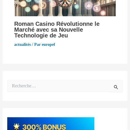
Roman Casino Révolutionne le
Marché avec sa Nouvelle
Technologie de Jeu
actualités
/ Par
europef
R
e
c
h
e
r
c
h
e