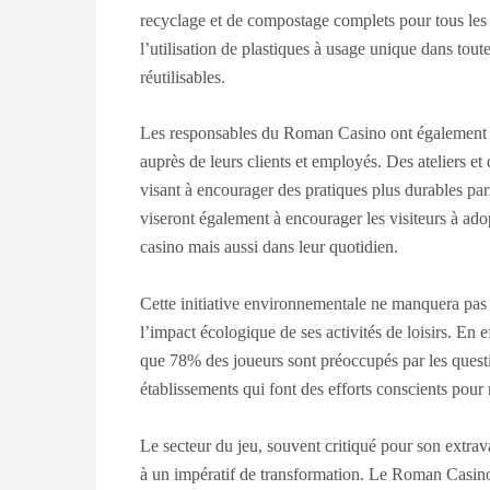
recyclage et de compostage complets pour tous les d
l’utilisation de plastiques à usage unique dans tout
réutilisables.
Les responsables du Roman Casino ont également so
auprès de leurs clients et employés. Des ateliers e
visant à encourager des pratiques plus durables parm
viseront également à encourager les visiteurs à a
casino mais aussi dans leur quotidien.
Cette initiative environnementale ne manquera pas 
l’impact écologique de ses activités de loisirs. En 
que 78% des joueurs sont préoccupés par les questio
établissements qui font des efforts conscients pour
Le secteur du jeu, souvent critiqué pour son extra
à un impératif de transformation. Le Roman Casino, 