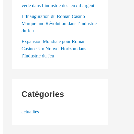
verte dans l’industrie des jeux d’argent
L’Inauguration du Roman Casino
Marque une Révolution dans l’Industrie
du Jeu
Expansion Mondiale pour Roman
Casino : Un Nouvel Horizon dans
l’Industrie du Jeu
Catégories
actualités