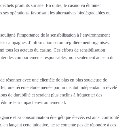
échets produits sur site. En outre, le casino va éliminer
es ses opérations, favorisant les alternatives biodégradables ou
uligné l’importance de la sensibilisation à l’environnement
t des campagnes d’information seront régulièrement organisés,
i tous les acteurs du casino. Ces efforts de sensibilisation
dopter des comportements responsables, non seulement au sein du
de résonner avec une clientèle de plus en plus soucieuse de
effet, une récente étude menée par un institut indépendant a révélé
ns de durabilité et seraient plus enclins à fréquenter des
 réduire leur impact environnemental.
vagance et sa consommation énergétique élevée, est ainsi confronté
en lançant cette initiative, ne se contente pas de répondre à ces