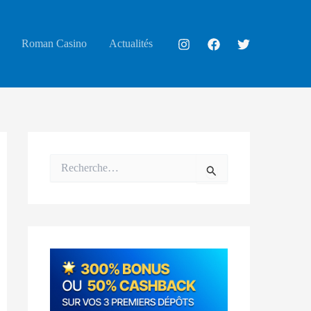
Roman Casino
Actualités
R
e
c
h
e
r
c
h
e
r