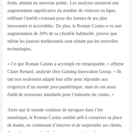
fruits, attirant un nouveau public. Les analyses montrent une
augmentation significative du nombre de visiteurs en ligne,
reflétant l’intérêt croissant pour des formes de jeu plus
innovantes et accessibles. De plus, le Roman Casino a vu une
augmentation de 20% de sa clientèle habituelle, preuve que
même les joueurs traditionnels sont séduits par les nouvelles
technologies.
« Ce que Roman Casino a accompli est remarquable, » affirme
Claire Renard, analyste chez Gaming Innovation Group. « Ils
ont non seulement adapté leur offre pour répondre aux
exigences d’un monde post-pandémique, mais ils ont aussi
établi de nouveaux standards pour l’industrie du casino. »
Alors que le monde continue de naviguer dans l’ère
numérique, le Roman Casino semble prêt à conserver sa place
de leader, en continuant d’innover et de surprendre ses clients.