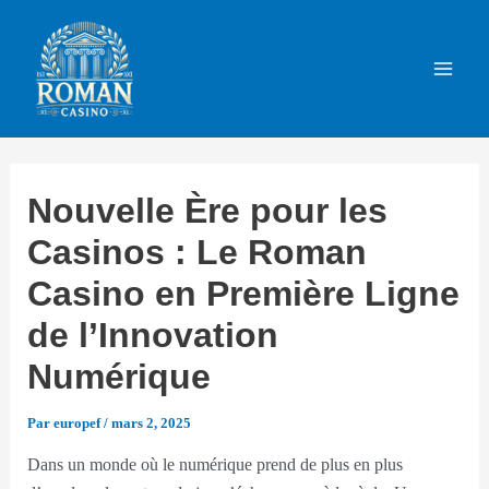
Aller
au
contenu
MAI
MEN
Nouvelle Ère pour les
Casinos : Le Roman
Casino en Première Ligne
de l’Innovation
Numérique
Par
europef
/
mars 2, 2025
Dans un monde où le numérique prend de plus en plus