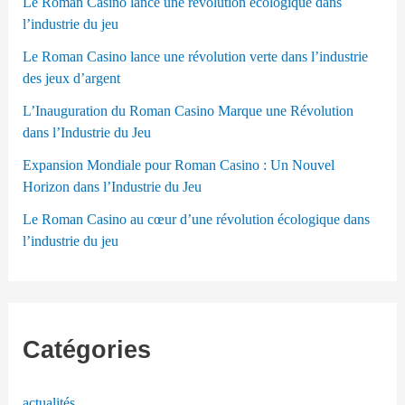
Le Roman Casino lance une révolution écologique dans
l’industrie du jeu
Le Roman Casino lance une révolution verte dans l’industrie
des jeux d’argent
L’Inauguration du Roman Casino Marque une Révolution
dans l’Industrie du Jeu
Expansion Mondiale pour Roman Casino : Un Nouvel
Horizon dans l’Industrie du Jeu
Le Roman Casino au cœur d’une révolution écologique dans
l’industrie du jeu
Catégories
actualités