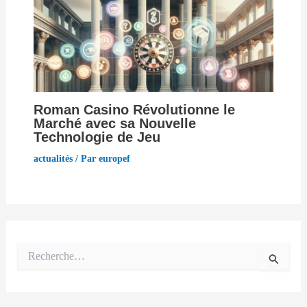
Roman Casino Révolutionne le
Marché avec sa Nouvelle
Technologie de Jeu
actualités
/ Par
europef
R
e
c
h
e