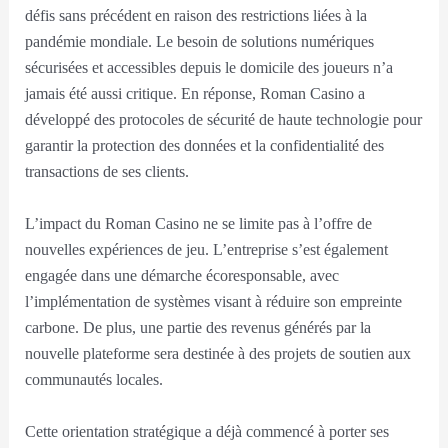
défis sans précédent en raison des restrictions liées à la
pandémie mondiale. Le besoin de solutions numériques
sécurisées et accessibles depuis le domicile des joueurs n’a
jamais été aussi critique. En réponse, Roman Casino a
développé des protocoles de sécurité de haute technologie pour
garantir la protection des données et la confidentialité des
transactions de ses clients.
L’impact du Roman Casino ne se limite pas à l’offre de
nouvelles expériences de jeu. L’entreprise s’est également
engagée dans une démarche écoresponsable, avec
l’implémentation de systèmes visant à réduire son empreinte
carbone. De plus, une partie des revenus générés par la
nouvelle plateforme sera destinée à des projets de soutien aux
communautés locales.
Cette orientation stratégique a déjà commencé à porter ses