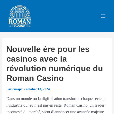
Aller
au
contenu
MAI
MEN
Nouvelle ère pour les
casinos avec la
révolution numérique du
Roman Casino
Par
europef
/
octobre 13, 2024
Dans un monde où la digitalisation transforme chaque secteur,
l’industrie du jeu n’est pas en reste. Roman Casino, un leader
incontesté du marché, vient d’annoncer une avancée majeure