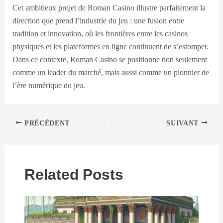
Cet ambitieux projet de Roman Casino illustre parfaitement la
direction que prend l’industrie du jeu : une fusion entre
tradition et innovation, où les frontières entre les casinos
physiques et les plateformes en ligne continuent de s’estomper.
Dans ce contexte, Roman Casino se positionne non seulement
comme un leader du marché, mais aussi comme un pionnier de
l’ère numérique du jeu.
PRÉCÉDENT
SUIVANT
Related Posts