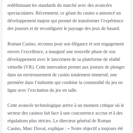
redéfinissant les standards du marché avec des avancées
spectaculaires. Récemment, ce géant du casino a annoncé un
développement majeur qui promet de transformer l’expérience
des joueurs et de reconfigurer le paysage des jeux de hasard.
Roman Casino, reconnu pour son élégance et son engagement
envers l’excellence, a inauguré une nouvelle phase de son
développement avec le lancement de sa plateforme de réalité
virtuelle (VR). Cette innovation permet aux joueurs de plonger
dans un environnement de casino totalement immersif, une
première dans l’industrie qui combine la commodité du jeu en
ligne avec l’excitation du jeu en salle.
Cette avancée technologique arrive à un moment critique où le
secteur des casinos fait face à une concurrence accrue et à des
régulations plus strictes. Le directeur général de Roman
Casino, Marc Duval, explique : « Notre objectif a toujours été