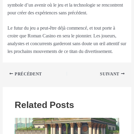
symbole d’un avenir où le jeu et la technologie se rencontrent
pour créer des expériences sans précédent.
Le futur du jeu a peut-être déjà commencé, et tout porte à
croire que Roman Casino en sera le pionnier. Les joueurs,
analystes et concurrents garderont sans doute un œil attentif sur
les prochains mouvements de ce titan du divertissement.
PRÉCÉDENT
SUIVANT
Related Posts