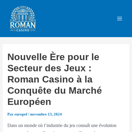
Aller
au
contenu
MAI
MEN
Nouvelle Ère pour le
Secteur des Jeux :
Roman Casino à la
Conquête du Marché
Européen
Par
europef
/
novembre 13, 2024
Dans un monde où l’industrie du jeu connaît une évolution