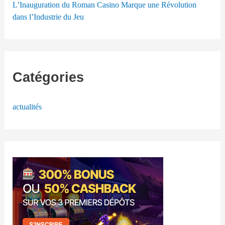
L’Inauguration du Roman Casino Marque une Révolution
dans l’Industrie du Jeu
Catégories
actualités