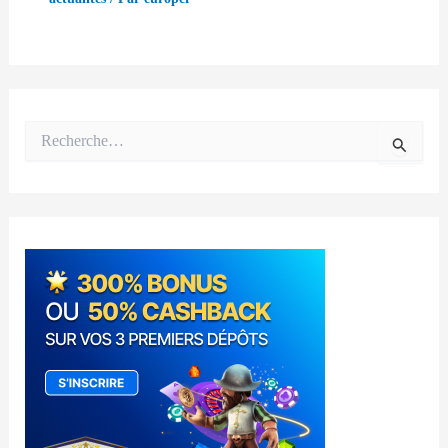
R
e
c
h
e
r
c
h
e
r
: