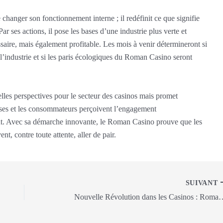
anger son fonctionnement interne ; il redéfinit ce que signifie
 ses actions, il pose les bases d’une industrie plus verte et
ire, mais également profitable. Les mois à venir détermineront si
 l’industrie et si les paris écologiques du Roman Casino seront
les perspectives pour le secteur des casinos mais promet
rises et les consommateurs perçoivent l’engagement
t. Avec sa démarche innovante, le Roman Casino prouve que les
t, contre toute attente, aller de pair.
SUIVANT
Nouvelle Révolution dans les Casinos : Roman Casino Lanc