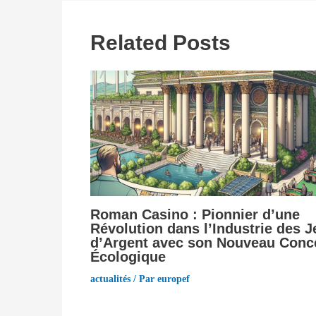
Related Posts
Roman Casino : Pionnier d’une
Révolution dans l’Industrie des J
d’Argent avec son Nouveau Conc
Écologique
actualités
/ Par
europef