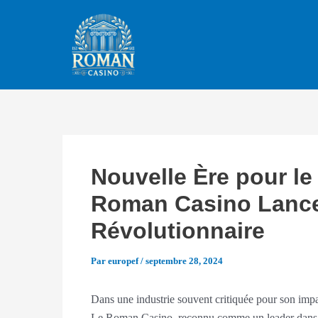
Aller
au
contenu
Nouvelle Ère pour le
Roman Casino Lance
Révolutionnaire
Par
europef
/
septembre 28, 2024
Dans une industrie souvent critiquée pour son impac
Le Roman Casino, reconnu comme un leader dans le